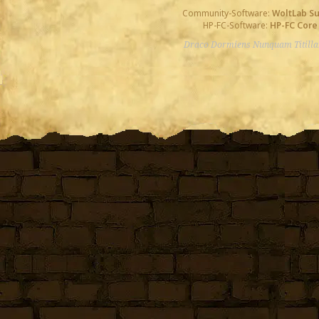
Community-Software:
WoltLab S
HP-FC-Software:
HP-FC Core
Draco Dormiens Nunquam Titill