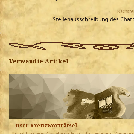
Nächster
Stellenausschreibung des Cha
Verwandte Artikel
Unser Kreuzworträtsel
Ihr habt in dieser Ausgabe die Möglichkeit an einem "Gewinnspi