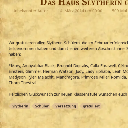
Das Haus Slytherin 
Unbekannter Autor
14. März 2014 um 00:00
509 Mal 
Wir gratulieren allen Slytherin-Schülern, die im Februar erfolgre
teilgenommen haben und damit einen weiteren Abschnitt ihrer 
haben:
*Mary, AmayaLilianBlack, Brunhild Digitalis, Calla Farawell, Célin
Einstein, Glimmer, Herman Watson, Judy, Lady Elphaba, Leah McG
Madyson Tyler, Malachit, Mandragora, Primrose Miller, Romilda,
Thorn Thestral.
Herzlichen Glückwunsch zur neuen Klassenstufe wünschen euch 
Slytherin
Schüler
Versetzung
gratuliert