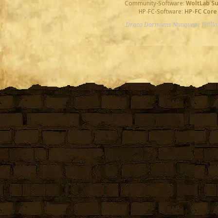
Community-Software:
WoltLab S
HP-FC-Software:
HP-FC Core
Draco Dormiens Nunquam Titill