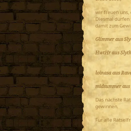
wir freuen uns,
Diesmal dürfen 
damit zum Gewin
Glimmer aus Sly
HwtHr aus Slyth
loinasa aus Rav
midsummer aus 
Das nächste Räts
gewinnen.
Für alle Rätself