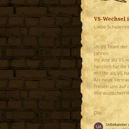
VS-Wechsel i
Liebe Schülerin
im VS Team der 
Jahren
ihr Amt als VS 
herzlich für ihr
mit ihr als VS ha
Als neue Vertr
freuen uns auf 
Wir wünschen ih
Das…
Unbekannter 