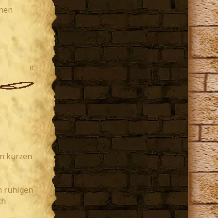
onen
0
en kurzen
n ruhigen
ch