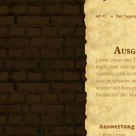
HP-FC
Der Tages
Ausg
Liebe Leser des 
euch über Allerg
Stellensuche in H
was in unserer ma
wieder ein Kreuzw
Redaktion der M
Auswertung 
Liebe Leser,