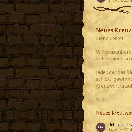
14. März 2014
Neues Kreuz
Liebe Leser!
Wir präsentieren
mittlerweile sc
Jeder, der das R
schickt, gewinn
Kreuzworträtsel 
MM
Neues Kreuzwor
Unbekannter 
14. März 2014