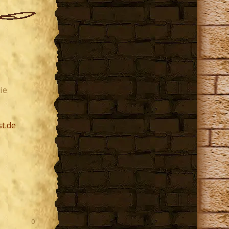
ie
t.de
0