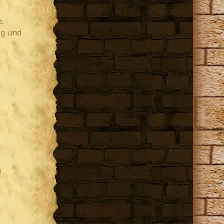
.
ng und
u