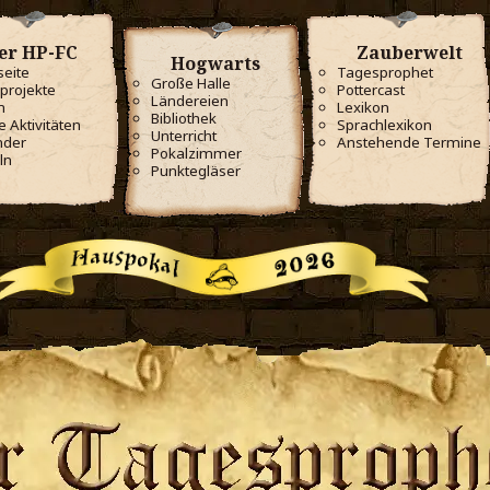
er HP-FC
Zauberwelt
Hogwarts
seite
Tagesprophet
Große Halle
projekte
Pottercast
Ländereien
m
Lexikon
Bibliothek
e Aktivitäten
Sprachlexikon
Unterricht
nder
Anstehende Termine
Pokalzimmer
ln
Punktegläser