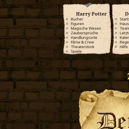
Harry Potter
D
Bücher
Start
Figuren
Haus
Magische Wesen
Tea
Zaubersprüche
Letzt
Handlungsorte
Kale
Filme & Crew
Rege
Theaterstück
Hilfe
Spiele