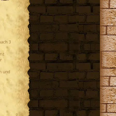
nach 3
anz
r
n und
0