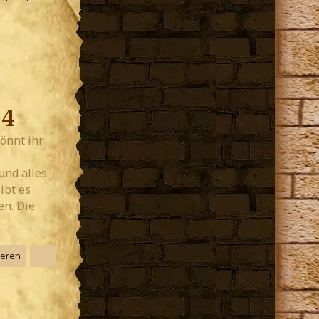
14
önnt ihr
und alles
ibt es
en. Die
ieren