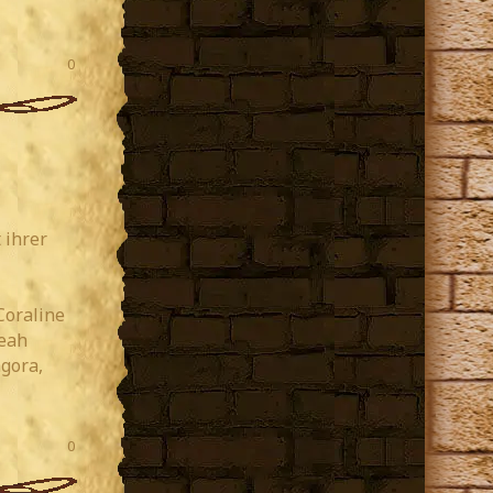
0
 ihrer
Coraline
Leah
gora,
0