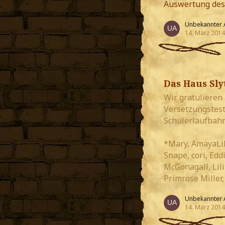
Auswertung des
Unbekannter 
14. März 2014
Das Haus Sly
Wir gratulieren 
Versetzungstest
Schülerlaufbahn
*Mary, AmayaLili
Snape, cori, Edd
McGonagall, Lil
Primrose Miller
Unbekannter 
14. März 2014