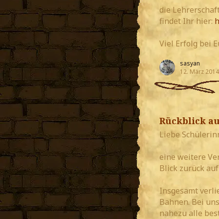
die Lehrerschaf
findet Ihr hier:
h
Viel Erfolg bei
sasyan
12. März 2014
Rückblick au
Liebe Schülerin
eine weitere Ve
Blick zurück au
Insgesamt verlie
Bahnen. Bei uns
nahezu alle be