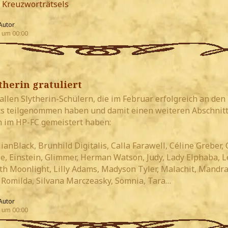
 Kreuzworträtsels
Autor
 um 00:00
therin gratuliert
allen Slytherin-Schülern, die im Februar erfolgreich an den
s teilgenommen haben und damit einen weiteren Abschnitt
 im HP-FC gemeistert haben:
anBlack, Brunhild Digitalis, Calla Farawell, Céline Greber, 
ie, Einstein, Glimmer, Herman Watson, Judy, Lady Elphaba, 
ith Moonlight, Lilly Adams, Madyson Tyler, Malachit, Mandra
, Romilda, Silvana Marczeasky, Somnia, Tara…
Autor
 um 00:00