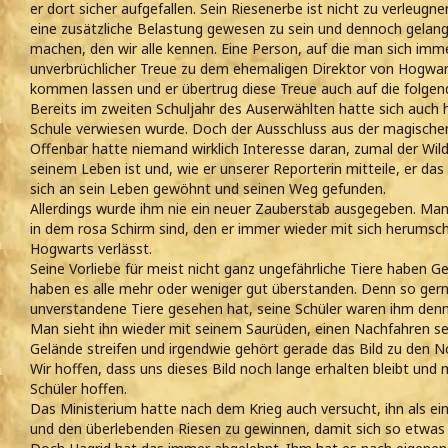
er dort sicher aufgefallen. Sein Riesenerbe ist nicht zu verleug
eine zusätzliche Belastung gewesen zu sein und dennoch gelang
machen, den wir alle kennen. Eine Person, auf die man sich imme
unverbrüchlicher Treue zu dem ehemaligen Direktor von Hogwart
kommen lassen und er übertrug diese Treue auch auf die folgend
Bereits im zweiten Schuljahr des Auserwählten hatte sich auch h
Schule verwiesen wurde. Doch der Ausschluss aus der magische
Offenbar hatte niemand wirklich Interesse daran, zumal der Wild
seinem Leben ist und, wie er unserer Reporterin mitteile, er das 
sich an sein Leben gewöhnt und seinen Weg gefunden.
Allerdings wurde ihm nie ein neuer Zauberstab ausgegeben. Man
in dem rosa Schirm sind, den er immer wieder mit sich herumsc
Hogwarts verlässt.
Seine Vorliebe für meist nicht ganz ungefährliche Tiere haben G
haben es alle mehr oder weniger gut überstanden. Denn so gern
unverstandene Tiere gesehen hat, seine Schüler waren ihm den
Man sieht ihn wieder mit seinem Saurüden, einen Nachfahren s
Gelände streifen und irgendwie gehört gerade das Bild zu den N
Wir hoffen, dass uns dieses Bild noch lange erhalten bleibt und 
Schüler hoffen.
Das Ministerium hatte nach dem Krieg auch versucht, ihn als ei
und den überlebenden Riesen zu gewinnen, damit sich so etwas w