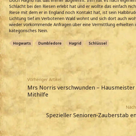
Doch Hagrid hat das immer abgelehnt. Ihm hat es nach eigenen 
Schlacht bei den Riesen erlebt hat und er wollte das einfach nic
Riese mit dem er in England noch Kontakt hat, ist sein Halbbru
Lichtung tief im Verbotenen Wald wohnt und sich dort auch woh
wieder vorkommende Anfragen über eine Vermittlung erhielten i
kategorisches Nein.
Hogwarts
Dumbledore
Hagrid
Schlüssel
Vorheriger Artikel
Mrs Norris verschwunden – Hausmeister
Mithilfe
Nächs
Spezieller Senioren-Zauberstab en