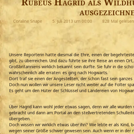
Rubeus Hagrid als Wildhü
ausgezeichn
Coraline Snape
5. Juli 2013 um 00:00
828 Mal gelesen
Unsere Reporterin hatte diesmal die Ehre, einen der begehrteste
gibt, zu überreichen. Und dazu führte sie ihre Reise an einen Or
Großbritanniens wirklich bekannt sein dürfte. Sie fuhr in die sch
wahrscheinlich alle erraten: es ging nach Hogwarts.
Dort traf sie einen der Angestellten, der schon fast sein ganzes
Doch nun wollen wir unsere Leser nicht weiter auf die Folter sp
Es geht um den Hüter der Schlüssel und Ländereien von Hogwart
Über Hagrid kann wohl jeder etwas sagen, denn wir alle wurden
gebracht und dann am Portal an den stellvertretenden Schulleite
übergeben.
Doch wissen wir wirklich etwas über ihn? Wie lebte er als Kind
wegen seiner Größe schwer gewesen sein. Auch wenn er in der 