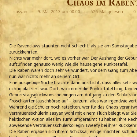
Chaos im Raben
sasyan
9. Mai 2013 um 00:00
526 Mal gelesen
0
Die Ravenclaws staunten nicht schlecht, als sie am Samstagabe
zurückkehrten.
Nichts war mehr dort, wo es vorher war. Der Aushang der Gebur
aufzufinden genauso wenig wie die hauseigene Punktetafel.
Die Raben waren doch sehr verwundert, vor dem Gang zum Abe
nun war nichts mehr an seinem Ort.
Eine ausgiebige Suche brachte dann ans Licht, dass alles sehr 
richtig platziert war. Dort, wo immer die Punktetafel hing, fanden
Geburtstagsglückwünsche hingen am Aufgang zu den Schlafräum
Froschkartentauschbörse auf – kurzum, alles war irgendwie vert
Während die Schüler noch rätselten, wer für das Chaos verantwort
Vertrauensschülerin sasyan wohl mit einem Fluch belegt war. Sie 
hektischen Aktion alles im Turm umgeräumt zu haben. Ihre Recht
abwesende Vertrauensschülerkollegin Tweety bei ihrer Rückkehr
Die Raben ergaben sich ihrem Schicksal, einige machten sich au