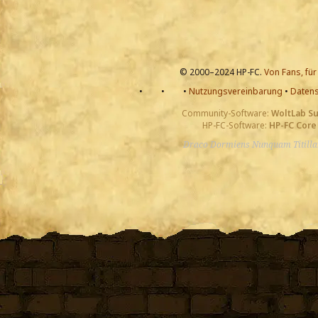
© 2000–2024 HP-FC.
Von Fans, für
•
•
•
Nutzungsvereinbarung
•
Datens
Community-Software:
WoltLab S
HP-FC-Software:
HP-FC Core
Draco Dormiens Nunquam Titill