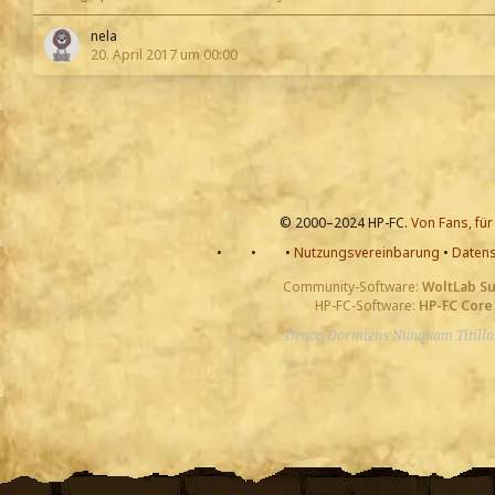
nela
20. April 2017 um 00:00
© 2000–2024 HP-FC.
Von Fans, für
•
•
•
Nutzungsvereinbarung
•
Datens
Community-Software:
WoltLab S
HP-FC-Software:
HP-FC Core
Draco Dormiens Nunquam Titill