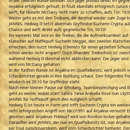
In der zweiten Runde befindet sich Jäger JANNiS direkt im gegn
Anjalina erfolgreich gefoult. Er foult ebenfalls erfolgreich zurück
wirft, für Hüterin McDaisy nicht mehr zu schaffen, aufs Tor: 10:0 
Weiter geht es mit den Treibern, die diesmal wieder zum Zuge ko
JANNiS, Hedwig II setzt abermals Gryffindor-Sucherin Crypta auße
Chance und wirft direkt aufs gegnerische Tor, 10:10!
Ein weiteres Mal sind es die Treiber, die die Aufmerksamkeit auf 
Klatscher auf Hufflepuff-Sucherin Meggie, den zweiten Klatscher
erreichen, den nutzt Hedwig II bereits für einen gezielten Schuss
schon wieder nicht erspart? Doch Shandris‘ Treiberholz ist zwis
während Hedwig II diesmal nicht abblocken kann. Die Jäger sind 
wird von McDaisy gehalten.
In der fünften Runde ist Anjalina im Quaffelbesitz, wird jedoch vo
Schiedsrichter gerade in ihre Richtung schaut. Den folgenden Fre
wodurch es 20:10 für Gryffindor steht.
Nach einer kleinen Pause zur Erholung, Teambesprechung und 
geht es weiter, wobei statt Sahira Tania Arabella Rose nun LilySta
JANNiS für Hufflepuff gleich den Ausgleich schafft.
Hedwig II ist heute in Form und trifft Sucherin Crypta ein weit
nicht erfolgreichen Angriff von Nicci1991 auf Anjalina versucht E
gesehen wird. Anjalinas Freiwurf wird von RonRon locker gehalte
Daraufhin wird JANNiS, der nun im Quaffelbesitz ist, von Anjalina
per Foul zurückzuerobern, wird vom Schiedsrichter bemerkt. Der