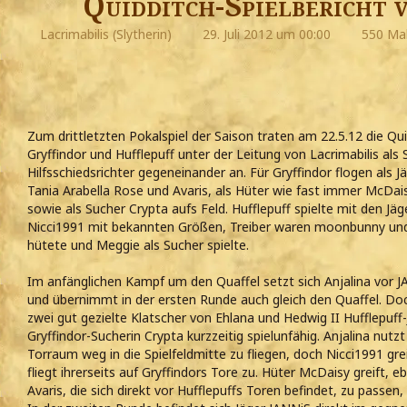
Quidditch-Spielbericht 
Lacrimabilis (Slytherin)
29. Juli 2012 um 00:00
550 Mal
Zum drittletzten Pokalspiel der Saison traten am 22.5.12 die 
Gryffindor und Hufflepuff unter der Leitung von Lacrimabilis als 
Hilfsschiedsrichter gegeneinander an. Für Gryffindor flogen als 
Tania Arabella Rose und Avaris, als Hüter wie fast immer McDais
sowie als Sucher Crypta aufs Feld. Hufflepuff spielte mit den Jäg
Nicci1991 mit bekannten Größen, Treiber waren moonbunny und
hütete und Meggie als Sucher spielte.
Im anfänglichen Kampf um den Quaffel setzt sich Anjalina vor J
und übernimmt in der ersten Runde auch gleich den Quaffel. Doc
zwei gut gezielte Klatscher von Ehlana und Hedwig II Hufflepuff-
Gryffindor-Sucherin Crypta kurzzeitig spielunfähig. Anjalina nut
Torraum weg in die Spielfeldmitte zu fliegen, doch Nicci1991 gre
fliegt ihrerseits auf Gryffindors Tore zu. Hüter McDaisy greift, e
Avaris, die sich direkt vor Hufflepuffs Toren befindet, zu passen,