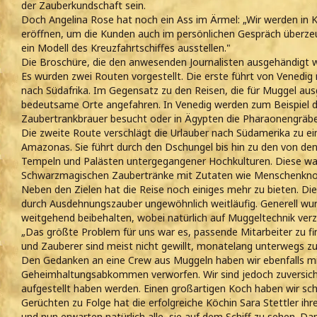
der Zauberkundschaft sein.
Doch Angelina Rose hat noch ein Ass im Ärmel: „Wir werden in K
eröffnen, um die Kunden auch im persönlichen Gespräch überze
ein Modell des Kreuzfahrtschiffes ausstellen."
Die Broschüre, die den anwesenden Journalisten ausgehändigt w
Es wurden zwei Routen vorgestellt. Die erste führt von Venedig
nach Südafrika. Im Gegensatz zu den Reisen, die für Muggel aus
bedeutsame Orte angefahren. In Venedig werden zum Beispiel d
Zaubertrankbrauer besucht oder in Ägypten die Pharaonengräber, 
Die zweite Route verschlägt die Urlauber nach Südamerika zu ei
Amazonas. Sie führt durch den Dschungel bis hin zu den von de
Tempeln und Palästen untergegangener Hochkulturen. Diese war
Schwarzmagischen Zaubertränke mit Zutaten wie Menschenknoc
Neben den Zielen hat die Reise noch einiges mehr zu bieten. Die 
durch Ausdehnungszauber ungewöhnlich weitläufig. Generell wur
weitgehend beibehalten, wobei natürlich auf Muggeltechnik verz
„Das größte Problem für uns war es, passende Mitarbeiter zu fi
und Zauberer sind meist nicht gewillt, monatelang unterwegs zu 
Den Gedanken an eine Crew aus Muggeln haben wir ebenfalls mit
Geheimhaltungsabkommen verworfen. Wir sind jedoch zuversicht
aufgestellt haben werden. Einen großartigen Koch haben wir sc
Gerüchten zu Folge hat die erfolgreiche Köchin Sara Stettler i
und nun erwarten natürlich alle, sie auf dem Schiff zu sehen. Da