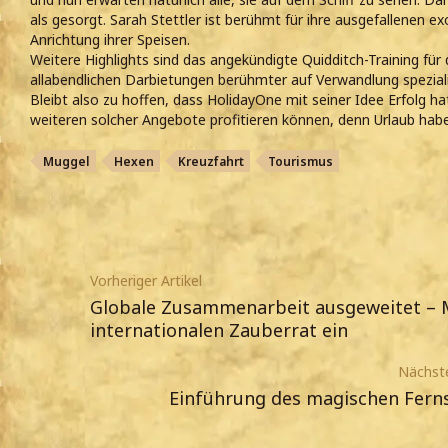
als gesorgt. Sarah Stettler ist berühmt für ihre ausgefallenen e
Anrichtung ihrer Speisen.
Weitere Highlights sind das angekündigte Quidditch-Training für 
allabendlichen Darbietungen berühmter auf Verwandlung speziali
Bleibt also zu hoffen, dass HolidayOne mit seiner Idee Erfolg ha
weiteren solcher Angebote profitieren können, denn Urlaub haben
Muggel
Hexen
Kreuzfahrt
Tourismus
Vorheriger Artikel
Globale Zusammenarbeit ausgeweitet – M
internationalen Zauberrat ein
Nächste
Einführung des magischen Fern