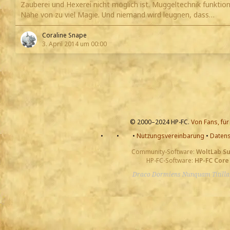
Zauberei und Hexerei nicht möglich ist. Muggeltechnik funktionie
Nähe von zu viel Magie. Und niemand wird leugnen, dass…
Coraline Snape
3. April 2014 um 00:00
© 2000–2024 HP-FC.
Von Fans, für
•
•
•
Nutzungsvereinbarung
•
Datens
Community-Software:
WoltLab S
HP-FC-Software:
HP-FC Core
Draco Dormiens Nunquam Titill