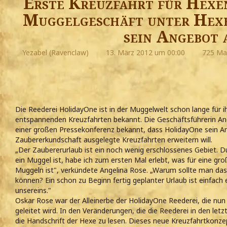
Erste Kreuzfahrt für Hexe
Muggelgeschäft unter Hexe
sein Angebot 
Yezabel (Ravenclaw)
13. März 2012 um 00:00
725 Mal
Die Reederei HolidayOne ist in der Muggelwelt schon lange für 
entspannenden Kreuzfahrten bekannt. Die Geschäftsführerin An
einer großen Pressekonferenz bekannt, dass HolidayOne sein Ang
Zaubererkundschaft ausgelegte Kreuzfahrten erweitern will.
„Der Zaubererurlaub ist ein noch wenig erschlossenes Gebiet. D
ein Muggel ist, habe ich zum ersten Mal erlebt, was für eine g
Muggeln ist", verkündete Angelina Rose. „Warum sollte man das
können? Ein schon zu Beginn fertig geplanter Urlaub ist einfach
unsereins."
Oskar Rose war der Alleinerbe der HolidayOne Reederei, die nu
geleitet wird. In den Veränderungen, die die Reederei in den letz
die Handschrift der Hexe zu lesen. Dieses neue Kreuzfahrtkonz