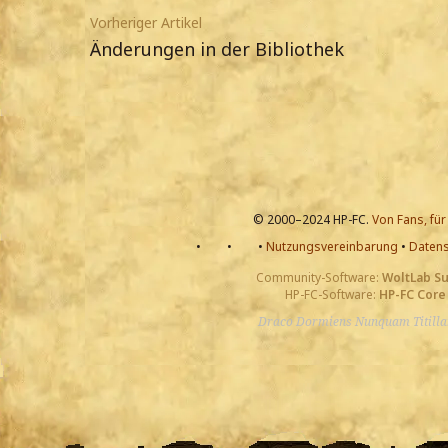
Vorheriger Artikel
Änderungen in der Bibliothek
© 2000–2024 HP-FC.
Von Fans, für
•
•
•
Nutzungsvereinbarung
•
Datens
Community-Software:
WoltLab S
HP-FC-Software:
HP-FC Core
Draco Dormiens Nunquam Titill