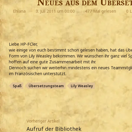
Neues aus dem Überse
Ehlana
3. Juli 2011 um 00:00
477 Mal gelesen
0 L
Liebe HP-FCler,
wie einige von euch bestimmt schon gelesen haben, hat das Ü
Form von Lily Weasley bekommen. Wir wünschen ihr ganz viel S
hoffen auf eine gute Zusammenarbeit mit ihr.
Dennoch suchen wir weiterhin mindestens ein neues Teammitgli
im Französischen unterstützt.
Spaß
Übersetzungsteam
Lily Weasley
Vorheriger Artikel
Aufruf der Bibliothek