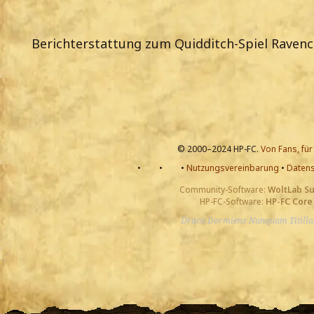
Berichterstattung zum Quidditch-Spiel Ravenc
© 2000–2024 HP-FC.
Von Fans, für
•
•
•
Nutzungsvereinbarung
•
Datens
Community-Software:
WoltLab S
HP-FC-Software:
HP-FC Core
Draco Dormiens Nunquam Titill