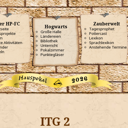
er HP-FC
Zauberwelt
Hogwarts
tseite
Tagesprophet
Große Halle
projekte
Pottercast
Ländereien
m
Lexikon
Bibliothek
te Aktivitäten
Sprachlexikon
Unterricht
nder
Anstehende Termine
Pokalzimmer
eln
Punktegläser
ITG 2