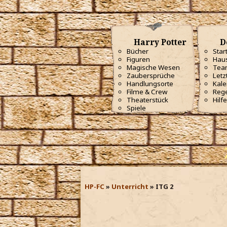
Harry Potter
D
Bücher
Star
Figuren
Haus
Magische Wesen
Tea
Zaubersprüche
Letz
Handlungsorte
Kale
Filme & Crew
Reg
Theaterstück
Hilfe
Spiele
HP-FC
Unterricht
ITG 2