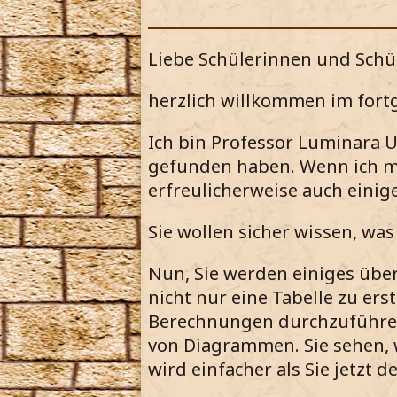
Liebe Schülerinnen und Schül
herzlich willkommen im fort
Ich bin Professor Luminara U
gefunden haben. Wenn ich mic
erfreulicherweise auch einige
Sie wollen sicher wissen, was
Nun, Sie werden einiges über
nicht nur eine Tabelle zu er
Berechnungen durchzuführen
von Diagrammen. Sie sehen, w
wird einfacher als Sie jetzt d