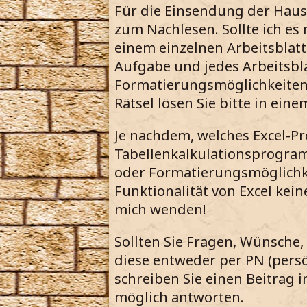
Für die Einsendung der Haus
zum Nachlesen. Sollte ich es
einem einzelnen Arbeitsblatt
Aufgabe und jedes Arbeitsbla
Formatierungsmöglichkeiten, 
Rätsel lösen Sie bitte in ei
Je nachdem, welches Excel-P
Tabellenkalkulationsprogram
oder Formatierungsmöglichkei
Funktionalität von Excel kein
mich wenden!
Sollten Sie Fragen, Wünsche
diese entweder per PN (persö
schreiben Sie einen Beitrag 
möglich antworten.