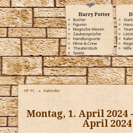
Harry Potter
D
Bücher
Start
Figuren
Haus
Magische Wesen
Tea
Zaubersprüche
Letzt
Handlungsorte
Kale
Filme & Crew
Rege
Theaterstück
Hilfe
Spiele
HP-FC
Kalender
Montag, 1. April 2024 -
April 2024