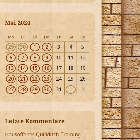
Mai 2024
Mo
Di
Mi
Do
Fr
Sa
So
29
30
1
2
3
4
5
6
7
8
9
10
11
12
13
14
15
16
17
18
19
20
21
22
23
24
25
26
27
28
29
30
31
1
2
Letzte Kommentare
Hausoffenes Quidditch-Training