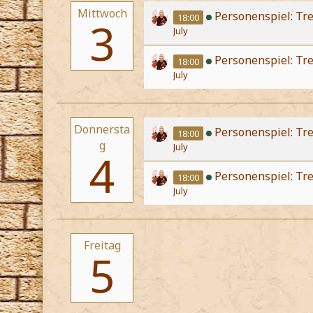
Mittwoch
Personenspiel: Tr
18:00
3
July
Personenspiel: Tre
18:00
July
Donnersta
Personenspiel: Tre
18:00
g
July
4
Personenspiel: Tr
18:00
July
Freitag
5