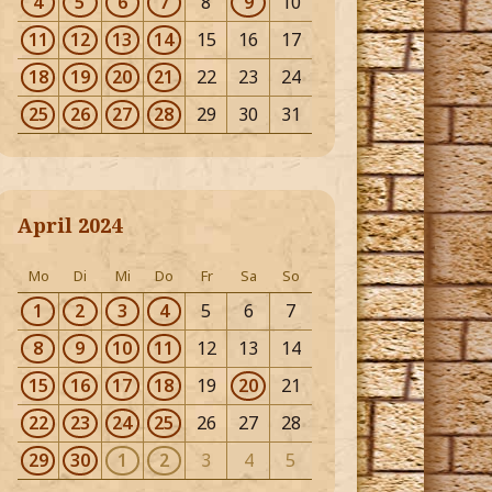
4
5
6
7
8
9
10
11
12
13
14
15
16
17
18
19
20
21
22
23
24
25
26
27
28
29
30
31
April 2024
Mo
Di
Mi
Do
Fr
Sa
So
1
2
3
4
5
6
7
8
9
10
11
12
13
14
15
16
17
18
19
20
21
22
23
24
25
26
27
28
29
30
1
2
3
4
5