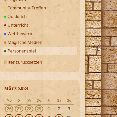
Community-Treffen
Quidditch
Unterricht
Wettbewerb
Magische Medien
Personenspiel
Filter zurücksetzen
März 2024
Mo
Di
Mi
Do
Fr
Sa
So
26
27
28
29
1
2
3