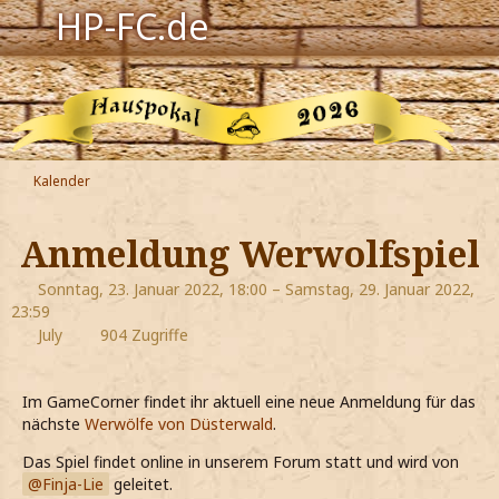
HP-FC.de
Navigation
Harry Potter
Der HP-FC
Kalender
Hogwarts
Anmeldung Werwolfspiel
Zauberwelt
Sonntag, 23. Januar 2022, 18:00 – Samstag, 29. Januar 2022,
23:59
Willkommen
July
904 Zugriffe
Jetzt Fanclub-Mitglied werden!
Im GameCorner findet ihr aktuell eine neue Anmeldung für das
nächste
Werwölfe von Düsterwald
.
Das Spiel findet online in unserem Forum statt und wird von
Finja-Lie
geleitet.