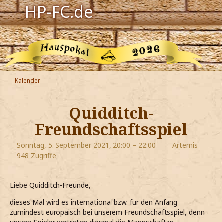
HP-FC.de
Navigation
Harry Potter
Der HP-FC
Kalender
Hogwarts
Quidditch-
Zauberwelt
Freundschaftsspiel
Willkommen
Sonntag, 5. September 2021, 20:00 – 22:00
Artemis
948 Zugriffe
Jetzt Fanclub-Mitglied werden!
Liebe Quidditch-Freunde,
dieses Mal wird es international bzw. für den Anfang
zumindest europäisch bei unserem Freundschaftsspiel, denn
unsere Spieler vertreten diesmal die Mannschaften