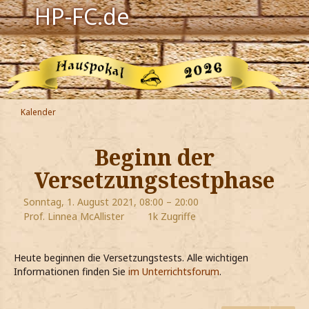
HP-FC.de
Navigation
Harry Potter
Der HP-FC
Kalender
Hogwarts
Beginn der
Zauberwelt
Versetzungstestphase
Willkommen
Sonntag, 1. August 2021, 08:00 – 20:00
Prof. Linnea McAllister
1k Zugriffe
Jetzt Fanclub-Mitglied werden!
Heute beginnen die Versetzungstests. Alle wichtigen
Informationen finden Sie
im Unterrichtsforum
.