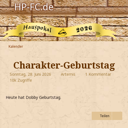
HP-FC.de
Navigation
Harry Potter
Der HP-FC
Kalender
Hogwarts
Charakter-Geburtstag
Zauberwelt
Sonntag, 28. Juni 2026
Artemis
1 Kommentar
10k Zugriffe
Willkommen
Heute hat Dobby Geburtstag.
Jetzt Fanclub-Mitglied werden!
Teilen