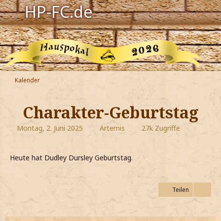
HP-FC.de
Navigation
Harry Potter
Der HP-FC
Kalender
Hogwarts
Charakter-Geburtstag
Zauberwelt
Montag, 2. Juni 2025
Artemis
27k Zugriffe
Willkommen
Heute hat Dudley Dursley Geburtstag.
Jetzt Fanclub-Mitglied werden!
Teilen