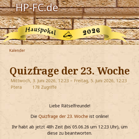
HP-FC.de
Navigation
Harry Potter
Der HP-FC
Kalender
Hogwarts
Quizfrage der 23. Woche
Zauberwelt
Mittwoch, 3. Juni 2026, 12:23 – Freitag, 5. Juni 2026, 12:23
Ptera
178 Zugriffe
Willkommen
Liebe Rätselfreunde!
Jetzt Fanclub-Mitglied werden!
Die
Quizfrage der 23. Woche
ist online!
Ihr habt ab jetzt 48h Zeit (bis 05.06.26 um 12:23 Uhr), um
diese zu beantworten.