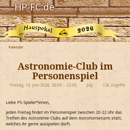
HP-FC.de
Navigation
Harry Potter
Der HP-FC
Kalender
Hogwarts
Astronomie-Club im
Zauberwelt
Personenspiel
Willkommen
Freitag, 19. Juni 2026, 20:00 – 22:00
July
12k Zugriffe
Jetzt Fanclub-Mitglied werden!
Liebe PS-Spieler*innen,
jeden Freitag findet im Personenspiel zwischen 20-22 Uhr das
Treffen des Astronimie-Clubs auf dem Astronomieturm statt,
welches ihr gerne ausspielen dürft.