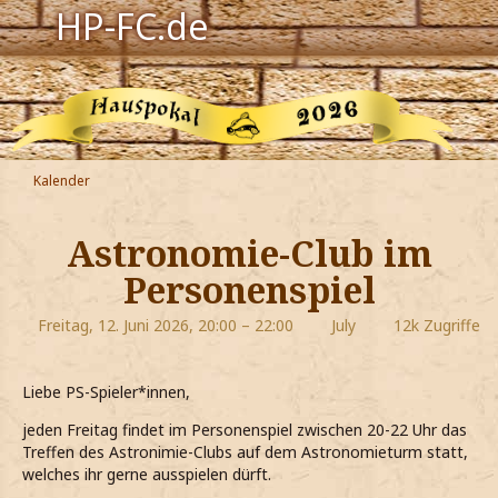
HP-FC.de
Navigation
Harry Potter
Der HP-FC
Kalender
Hogwarts
Astronomie-Club im
Zauberwelt
Personenspiel
Willkommen
Freitag, 12. Juni 2026, 20:00 – 22:00
July
12k Zugriffe
Jetzt Fanclub-Mitglied werden!
Liebe PS-Spieler*innen,
jeden Freitag findet im Personenspiel zwischen 20-22 Uhr das
Treffen des Astronimie-Clubs auf dem Astronomieturm statt,
welches ihr gerne ausspielen dürft.