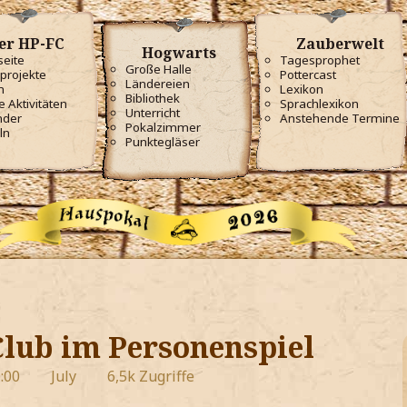
er HP-FC
Zauberwelt
Hogwarts
seite
Tagesprophet
Große Halle
projekte
Pottercast
Ländereien
m
Lexikon
Bibliothek
e Aktivitäten
Sprachlexikon
Unterricht
nder
Anstehende Termine
Pokalzimmer
ln
Punktegläser
Club im Personenspiel
:00
July
6,5k Zugriffe