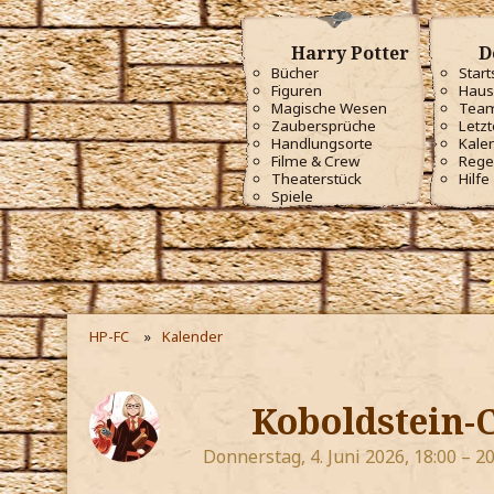
Harry Potter
D
Bücher
Start
Figuren
Haus
Magische Wesen
Tea
Zaubersprüche
Letzt
Handlungsorte
Kale
Filme & Crew
Rege
Theaterstück
Hilfe
Spiele
HP-FC
Kalender
Koboldstein-
Donnerstag, 4. Juni 2026, 18:00 – 20