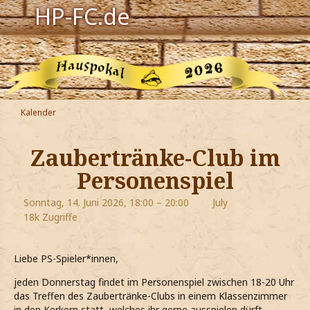
HP-FC.de
Navigation
Harry Potter
Der HP-FC
Kalender
Hogwarts
Zaubertränke-Club im
Zauberwelt
Personenspiel
Willkommen
Sonntag, 14. Juni 2026, 18:00 – 20:00
July
18k Zugriffe
Jetzt Fanclub-Mitglied werden!
Liebe PS-Spieler*innen,
jeden Donnerstag findet im Personenspiel zwischen 18-20 Uhr
das Treffen des Zaubertränke-Clubs in einem Klassenzimmer
in den Kerkern statt, welches ihr gerne ausspielen dürft.