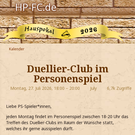
HP-FC.de
Navigation
Harry Potter
Der HP-FC
Kalender
Hogwarts
Duellier-Club im
Zauberwelt
Personenspiel
Willkommen
Montag, 27. Juli 2026, 18:00 – 20:00
July
6,7k Zugriffe
Jetzt Fanclub-Mitglied werden!
Liebe PS-Spieler*innen,
jeden Montag findet im Personenspiel zwischen 18-20 Uhr das
Treffen des Duellier-Clubs im Raum der Wünsche statt,
welches ihr gerne ausspielen dürft.