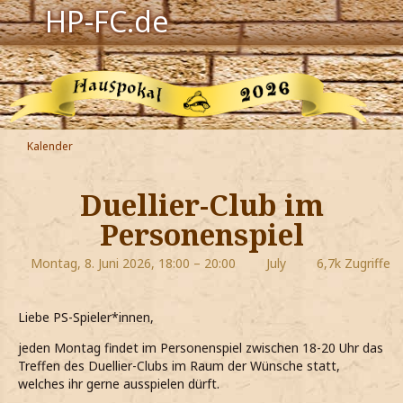
HP-FC.de
Navigation
Harry Potter
Der HP-FC
Kalender
Hogwarts
Duellier-Club im
Zauberwelt
Personenspiel
Willkommen
Montag, 8. Juni 2026, 18:00 – 20:00
July
6,7k Zugriffe
Jetzt Fanclub-Mitglied werden!
Liebe PS-Spieler*innen,
jeden Montag findet im Personenspiel zwischen 18-20 Uhr das
Treffen des Duellier-Clubs im Raum der Wünsche statt,
welches ihr gerne ausspielen dürft.