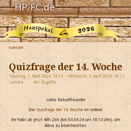
HP-FC.de
Navigation
Harry Potter
Der HP-FC
Kalender
Hogwarts
Quizfrage der 14. Woche
Zauberwelt
Montag, 1. April 2024, 18:13 – Mittwoch, 3. April 2024, 18:13
Lemira
481 Zugriffe
Willkommen
Liebe Rätselfreunde!
Jetzt Fanclub-Mitglied werden!
Die
Quizfrage der 14. Woche
ist online!
Ihr habt ab jetzt 48h Zeit (bis 03.04.24 um 18:13 Uhr), um
diese zu beantworten.