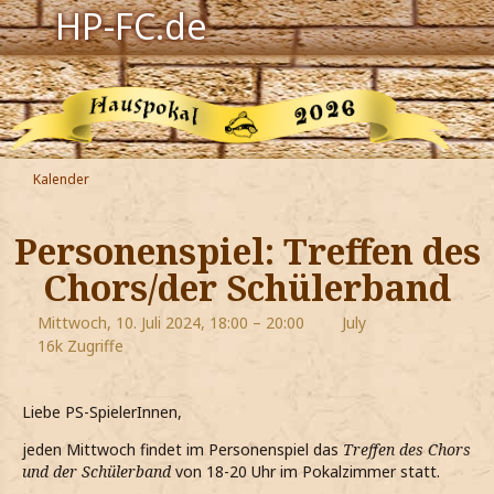
HP-FC.de
Navigation
Harry Potter
Der HP-FC
Kalender
Hogwarts
Personenspiel: Treffen des
Zauberwelt
Chors/der Schülerband
Willkommen
Mittwoch, 10. Juli 2024, 18:00 – 20:00
July
16k Zugriffe
Jetzt Fanclub-Mitglied werden!
Liebe PS-SpielerInnen,
jeden Mittwoch findet im Personenspiel das
Treffen des Chors
und der Schülerband
von 18-20 Uhr im Pokalzimmer statt.