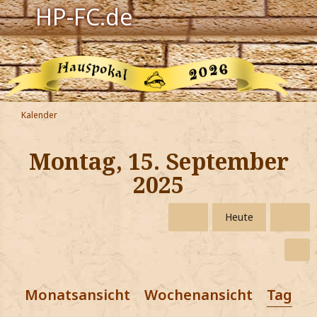
HP-FC.de
Navigation
Harry Potter
Der HP-FC
Kalender
Hogwarts
Montag, 15. September
Zauberwelt
2025
Willkommen
Heute
Jetzt Fanclub-Mitglied werden!
Monatsansicht
Wochenansicht
Tagesa