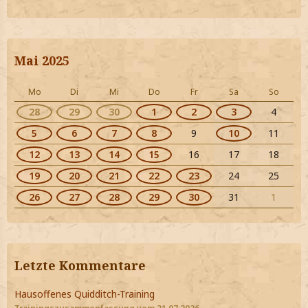
Mai 2025
Mo
Di
Mi
Do
Fr
Sa
So
28
29
30
1
2
3
4
5
6
7
8
9
10
11
12
13
14
15
16
17
18
19
20
21
22
23
24
25
26
27
28
29
30
31
1
Letzte Kommentare
Hausoffenes Quidditch-Training