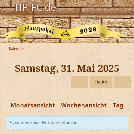
HP-FC.de
Navigation
Harry Potter
Der HP-FC
Kalender
Hogwarts
Samstag, 31. Mai 2025
Zauberwelt
Heute
Willkommen
Monatsansicht
Wochenansicht
Tagesa
Jetzt Fanclub-Mitglied werden!
Es wurden keine Einträge gefunden.