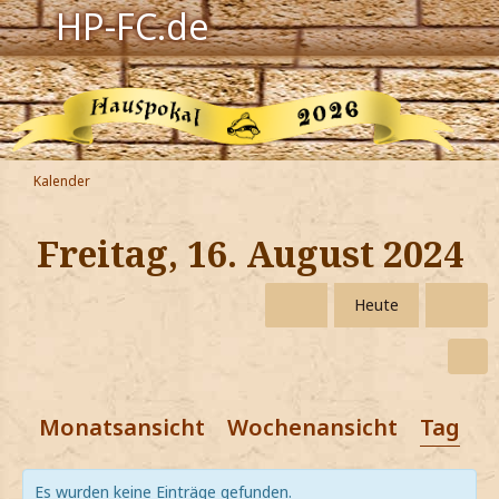
HP-FC.de
Navigation
Harry Potter
Der HP-FC
Kalender
Hogwarts
Freitag, 16. August 2024
Zauberwelt
Heute
Willkommen
Jetzt Fanclub-Mitglied werden!
Monatsansicht
Wochenansicht
Tagesa
Es wurden keine Einträge gefunden.