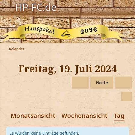
HP-FC.de
Navigation
Harry Potter
Der HP-FC
Kalender
Hogwarts
Freitag, 19. Juli 2024
Zauberwelt
Heute
Willkommen
Jetzt Fanclub-Mitglied werden!
Monatsansicht
Wochenansicht
Tagesa
Es wurden keine Einträge gefunden.