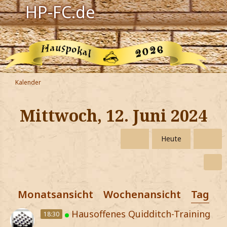
HP-FC.de
Navigation
Harry Potter
Der HP-FC
Kalender
Hogwarts
Mittwoch, 12. Juni 2024
Zauberwelt
Heute
Willkommen
Jetzt Fanclub-Mitglied werden!
Monatsansicht
Wochenansicht
Tagesa
Hausoffenes Quidditch-Training
18:30