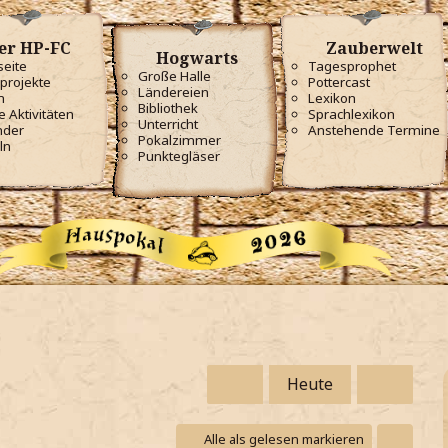
er HP-FC
Zauberwelt
Hogwarts
seite
Tagesprophet
Große Halle
projekte
Pottercast
Ländereien
m
Lexikon
Bibliothek
e Aktivitäten
Sprachlexikon
Unterricht
nder
Anstehende Termine
Pokalzimmer
ln
Punktegläser
Heute
Alle als gelesen markieren