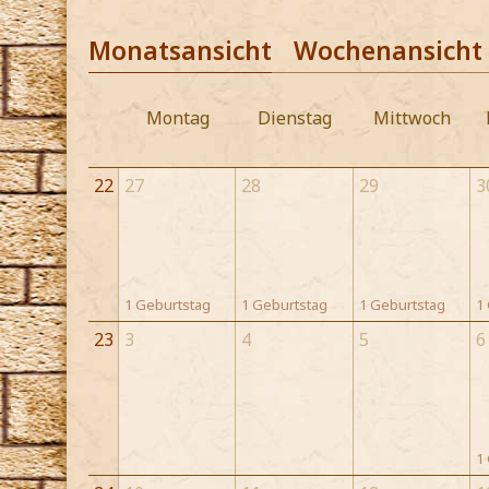
Monatsansicht
Wochenansicht
Montag
Dienstag
Mittwoch
22
27
28
29
3
1 Geburtstag
1 Geburtstag
1 Geburtstag
1
23
3
4
5
6
1