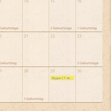
3
14
15
16
 Geburtstage
2 Geburtstage
1 Geburtstag
0
21
22
23
 Geburtstag
2 Geburtstage
7
28
29
30
Skype CT im HP-FC
1 Geburtstag