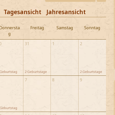
Tagesansicht
Jahresansicht
Donnersta
Freitag
Samstag
Sonntag
g
0
31
1
2
 Geburtstag
2 Geburtstage
2 Geburtstage
7
8
9
 Geburtstag