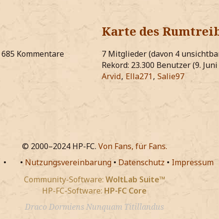
Karte des Rumtrei
685 Kommentare
7 Mitglieder (davon 4 unsichtb
Rekord: 23.300 Benutzer (
9. Jun
Arvid
Ella271
Salie97
© 2000–2024 HP-FC.
Von Fans, für Fans.
•
•
Nutzungsvereinbarung
•
Datenschutz
•
Impressum
Community-Software:
WoltLab Suite™
HP-FC-Software:
HP-FC Core
Draco Dormiens Nunquam Titillandus