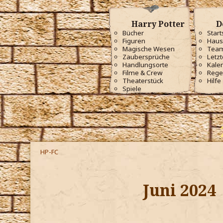
Harry Potter
D
Bücher
Start
Figuren
Haus
Magische Wesen
Tea
Zaubersprüche
Letzt
Handlungsorte
Kale
Filme & Crew
Rege
Theaterstück
Hilfe
Spiele
HP-FC
Juni 2024