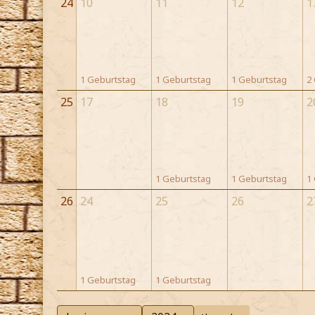
24
10
11
12
1
1 Geburtstag
1 Geburtstag
1 Geburtstag
2
25
17
18
19
2
1 Geburtstag
1 Geburtstag
1
26
24
25
26
2
1 Geburtstag
1 Geburtstag