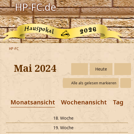
HP-FC.de
Navigation
Harry Potter
Der HP-FC
HP-FC
Hogwarts
Mai 2024
Heute
Zauberwelt
Alle als gelesen markieren
Willkommen
Monatsansicht
Wochenansicht
Tagesa
Jetzt Fanclub-Mitglied werden!
18. Woche
19. Woche