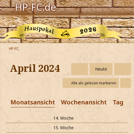
HP-FC.de
Navigation
Harry Potter
Der HP-FC
HP-FC
Hogwarts
April 2024
Heute
Zauberwelt
Alle als gelesen markieren
Willkommen
Monatsansicht
Wochenansicht
Tagesa
Jetzt Fanclub-Mitglied werden!
14. Woche
15. Woche