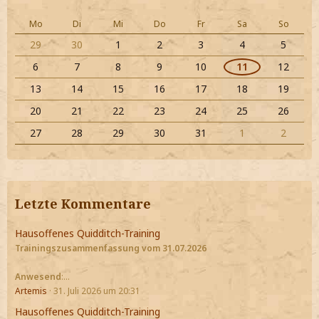
Mo
Di
Mi
Do
Fr
Sa
So
29
30
1
2
3
4
5
6
7
8
9
10
11
12
13
14
15
16
17
18
19
20
21
22
23
24
25
26
27
28
29
30
31
1
2
Letzte Kommentare
Hausoffenes Quidditch-Training
Trainingszusammenfassung vom 31.07.2026
Anwesend
:…
Artemis
31. Juli 2026 um 20:31
Hausoffenes Quidditch-Training