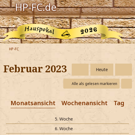
HP-FC.de
Navigation
Harry Potter
Der HP-FC
HP-FC
Hogwarts
Februar 2023
Heute
Zauberwelt
Alle als gelesen markieren
Willkommen
Monatsansicht
Wochenansicht
Tagesa
Jetzt Fanclub-Mitglied werden!
5. Woche
6. Woche