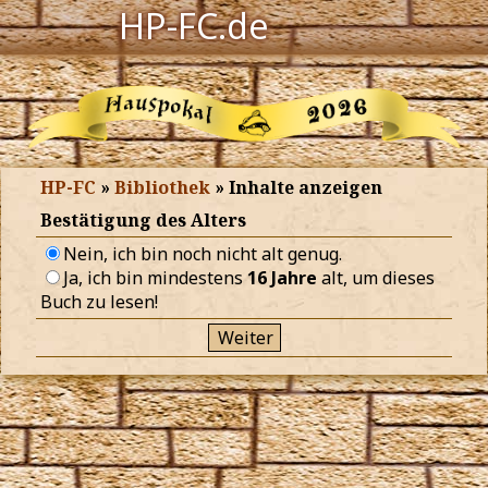
HP-FC.de
Navigation
Harry Potter
Der HP-FC
HP-FC
»
Bibliothek
» Inhalte anzeigen
Hogwarts
Bestätigung des Alters
Nein, ich bin noch nicht alt genug.
Zauberwelt
Ja, ich bin mindestens
16 Jahre
alt, um dieses
Buch zu lesen!
Willkommen
Jetzt Fanclub-Mitglied werden!