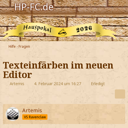
HP-FC.de
Navigation
Harry Potter
Der HP-FC
Hilfe - Fragen
Hogwarts
Texteinfärben im neuen
Zauberwelt
Editor
Willkommen
Artemis
4. Februar 2024 um 16:27
Erledigt
Jetzt Fanclub-Mitglied werden!
Artemis
VS Ravenclaw