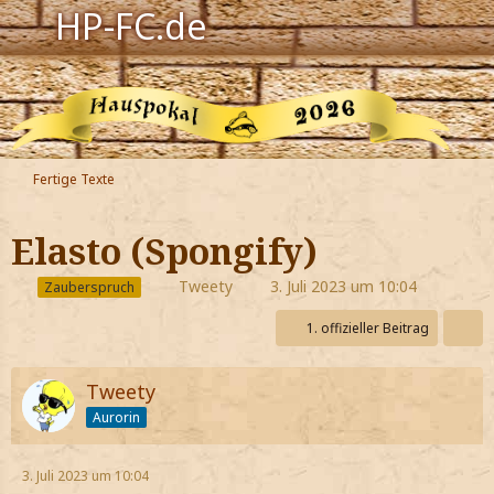
HP-FC.de
Navigation
Harry Potter
Der HP-FC
Fertige Texte
Hogwarts
Elasto (Spongify)
Zauberwelt
Tweety
3. Juli 2023 um 10:04
Zauberspruch
Willkommen
1. offizieller Beitrag
Jetzt Fanclub-Mitglied werden!
Tweety
Aurorin
3. Juli 2023 um 10:04