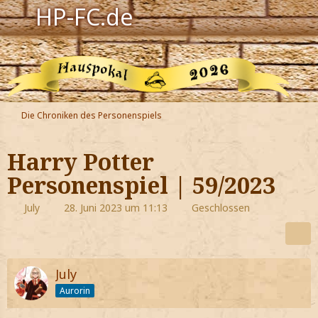
HP-FC.de
Navigation
Harry Potter
Der HP-FC
Die Chroniken des Personenspiels
Hogwarts
Harry Potter
Zauberwelt
Personenspiel | 59/2023
Willkommen
July
28. Juni 2023 um 11:13
Geschlossen
Jetzt Fanclub-Mitglied werden!
July
Aurorin