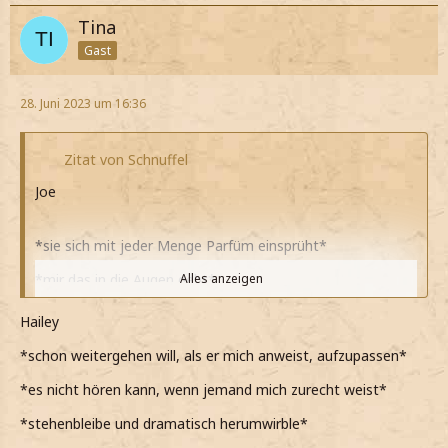
Tina
Gast
28. Juni 2023 um 16:36
Zitat von Schnuffel
Joe
*sie sich mit jeder Menge Parfüm einsprüht*
*mir das in die Augen geht*
Alles anzeigen
*sie mich dumm angrinst*
Hailey
*innerlich mit mir kämpfe*
*schon weitergehen will, als er mich anweist, aufzupassen*
*dann aber nichts sage*
*es nicht hören kann, wenn jemand mich zurecht weist*
*ich noch im SS was holen will*
*stehenbleibe und dramatisch herumwirble*