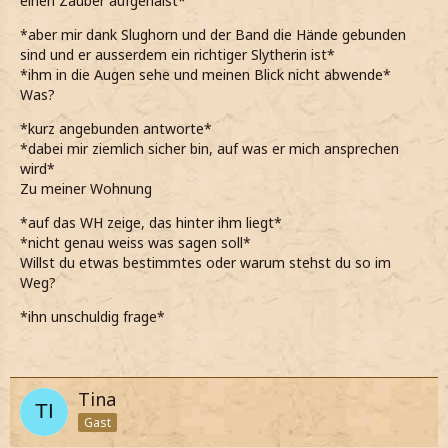
einen Zauber aufgehalst*
*ursprünglich vor hatte, mich mit Hestia ( Alexa) darüber
zu unterhalten, da zu ihr immerhin einen guten Draht
*aber mir dank Slughorn und der Band die Hände gebunden
habe*
sind und er ausserdem ein richtiger Slytherin ist*
*ihm in die Augen sehe und meinen Blick nicht abwende*
*es sich so natürlich aber besonders gut trifft*
Was?
Carrow.
*kurz angebunden antworte*
*dabei mir ziemlich sicher bin, auf was er mich ansprechen
*sie deshalb anspreche, als sie Anstalten macht, direkt an
wird*
mir vorbeizugehen*
Zu meiner Wohnung
*dabei immerhin auch gar nicht weiß, ob sie mich groß
*auf das WH zeige, das hinter ihm liegt*
kennt, da wir wenig Berührungspunkte hatten*
*nicht genau weiss was sagen soll*
Willst du etwas bestimmtes oder warum stehst du so im
Wohin des Weges?
Weg?
*schließlich noch anfüge, um zu erwirken, dass sie stehen
*ihn unschuldig frage*
bleibt*
Tina
Gast