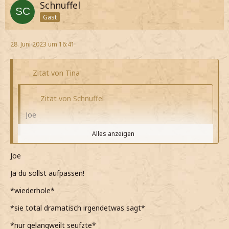
Schnuffel
Gast
28. Juni 2023 um 16:41
Zitat von Tina
Zitat von Schnuffel
Joe
Alles anzeigen
*sie sich mit jeder Menge Parfüm einsprüht*
Joe
*mir das in die Augen geht*
Alles anzeigen
Ja du sollst aufpassen!
*sie mich dumm angrinst*
Hailey
*wiederhole*
*innerlich mit mir kämpfe*
*schon weitergehen will, als er mich anweist,
*sie total dramatisch irgendetwas sagt*
aufzupassen*
*dann aber nichts sage*
*nur gelangweilt seufzte*
*es nicht hören kann, wenn jemand mich zurecht weist*