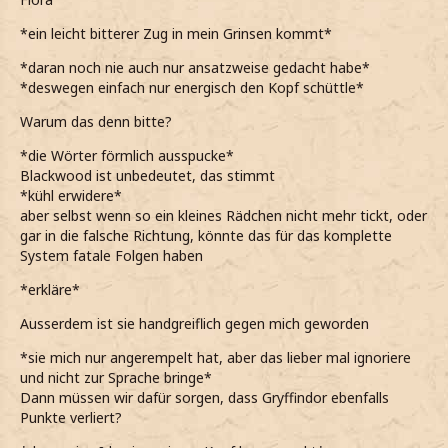
*nur leicht mit den Schultern zucke, als sie den Namen
*ein leicht bitterer Zug in mein Grinsen kommt*
Lamia Blackwood in den Raum wirft*
*daran noch nie auch nur ansatzweise gedacht habe*
*die tatsächlich in meinem Schuljahr ist, mit ihr aber wenig
*deswegen einfach nur energisch den Kopf schüttle*
zu tun habe*
Warum das denn bitte?
*nämlich nicht wüsste, was mir eine Freundschaft mit
*die Wörter förmlich ausspucke*
Blackwood für Vorteile bringen sollte*
Blackwood ist unbedeutet, das stimmt
*mich entsprechend fern von ihr halt*
*kühl erwidere*
aber selbst wenn so ein kleines Rädchen nicht mehr tickt, oder
Ich glaube du verstehst nicht, dass diejenige, die dem Ruf
gar in die falsche Richtung, könnte das für das komplette
unseres Hauses momentan schadet, du bist.
System fatale Folgen haben
*recht kühl erwidere, weil sie immerhin mit dafür gesorgt
*erkläre*
hat, dass wir auf dem letzten Platz im Kampf um den
Hauspokal gelandet sind*
Ausserdem ist sie handgreiflich gegen mich geworden
Blackwood ist unbedeutend. Kaum einer nimmt sie wahr
*sie mich nur angerempelt hat, aber das lieber mal ignoriere
und außerdem hat sie keinerlei Einfluss in unserem Haus.
und nicht zur Sprache bringe*
Sie st nur ein Rädchen von vielen in einem riesengroßen
Dann müssen wir dafür sorgen, dass Gryffindor ebenfalls
System.
Punkte verliert?