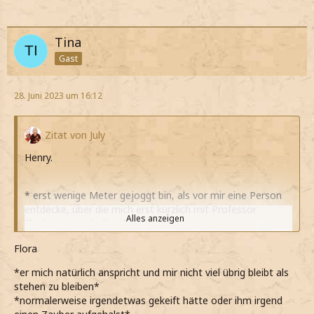
Tina
Gast
28. Juni 2023 um 16:12
Zitat von July
Henry.
* erst wenige Meter gejoggt bin, als vor mir eine Person
entdecke, über die mich erst kürzlich mit Professor
Alles anzeigen
Slughorn unterhalten habe*
*als VS von Slytherin immerhin eine Verantwortung
Flora
gegenüber meinem Haus habe*
*er mich natürlich anspricht und mir nicht viel übrig bleibt als
*dabei herausgefunden habe, dass sich Carrow einen
stehen zu bleiben*
ziemlichen Schnitzer geleistet hat*
*normalerweise irgendetwas gekeift hätte oder ihm irgend