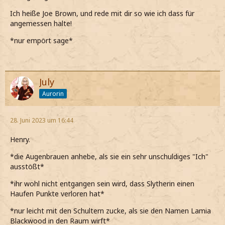
*ich noch im SS was holen will*
Ich heiße Joe Brown, und rede mit dir so wie ich dass für
*stehenbleibe und dramatisch herumwirble*
*aufstehe*
angemessen halte!
Was hast du gesagt?
*sie mich anrempelt*
*nur empört sage*
*meinen extrem dramatischen Aufstand beginne und
Pass du doch auf!
gleich vergewissere, dass die ganze Halle mich hört (xD)*
*nur zurück gebe*
Ich soll aufpassen?
July
*sie mir langsam echt auf die Nerven geht*
*seine Frage wiederhole und schrill auflache*
Aurorin
Das gibts doch nicht!
28. Juni 2023 um 16:44
*hinterherschiebe*
Henry.
*dann meinen Ton wieder einige Oktaven herunterfahre*
Hör mir mal gut zu, wie auch immer du heisst
*die Augenbrauen anhebe, als sie ein sehr unschuldiges "Ich"
ausstößt*
*eine kurze Pause mache damit er seinen Namen nennen
kann*
*ihr wohl nicht entgangen sein wird, dass Slytherin einen
Haufen Punkte verloren hat*
So redet man nicht mit mir
*nur leicht mit den Schultern zucke, als sie den Namen Lamia
*zische*
Blackwood in den Raum wirft*