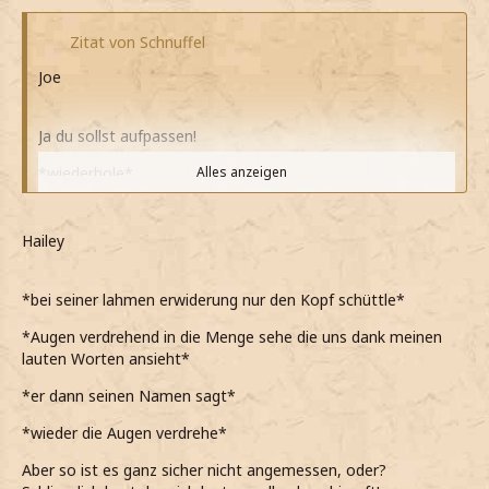
Zitat von Schnuffel
Joe
Ja du sollst aufpassen!
*wiederhole*
Alles anzeigen
*sie total dramatisch irgendetwas sagt*
Hailey
*nur gelangweilt seufzte*
Ich heiße Joe Brown, und rede mit dir so wie ich dass für
*bei seiner lahmen erwiderung nur den Kopf schüttle*
angemessen halte!
*Augen verdrehend in die Menge sehe die uns dank meinen
*nur empört sage*
lauten Worten ansieht*
*er dann seinen Namen sagt*
*wieder die Augen verdrehe*
Aber so ist es ganz sicher nicht angemessen, oder?