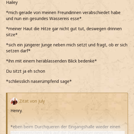
Hailey
Hey, ist es in Ordnung wenn ich mich dazusetzte?
*mich gerade von meinen Freundinnen verabschiedet habe
und nun ein gesundes Wassereis esse*
*sie frage*
*meiner Haut die Hitze gar nicht gut tut, deswegen drinnen
sitze*
*sich ein jüngerer Junge neben mich setzt und fragt, ob er sich
setzen darf*
*ihn mit einem herablassenden Blick bedenke*
Du sitzt ja eh schon
*schliesslich naserümpfend sage*
Zitat von July
Henry.
*eben beim Durchqueren der Eingangshalle wieder einen
eher mürrischen Blick auf die Punktegläser geworfen