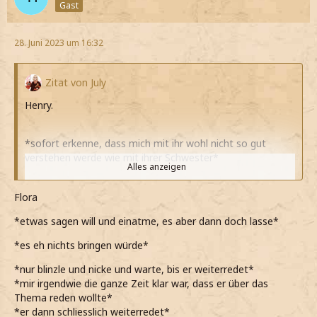
Gast
28. Juni 2023 um 16:32
Zitat von July
Henry.
*sofort erkenne, dass mich mit ihr wohl nicht so gut
verstehen werde wie mit ihrer Schwester*
Alles anzeigen
*das tendenziell für mich überhaupt kein Problem
darstellt*
Flora
*die Familie Carrow jedoch eigentlich zu schätzen weiß*
*etwas sagen will und einatme, es aber dann doch lasse*
*deshalb nicke als sie meint, sie würde zu ihrer Wohnung
*es eh nichts bringen würde*
gehen wollen*
*nur blinzle und nicke und warte, bis er weiterredet*
*allerdings auch nicht vor habe, lange um den heißen Brei
*mir irgendwie die ganze Zeit klar war, dass er über das
zu reden*
Thema reden wollte*
*er dann schliesslich weiterredet*