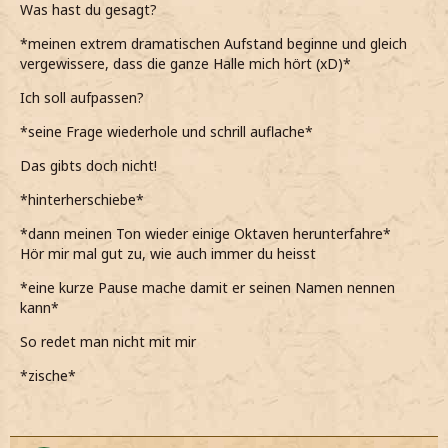
*aufstehe*
Was hast du gesagt?
*sie mich anrempelt*
*meinen extrem dramatischen Aufstand beginne und gleich
vergewissere, dass die ganze Halle mich hört (xD)*
Pass du doch auf!
Ich soll aufpassen?
*nur zurück gebe*
*seine Frage wiederhole und schrill auflache*
*sie mir langsam echt auf die Nerven geht*
Das gibts doch nicht!
*hinterherschiebe*
*dann meinen Ton wieder einige Oktaven herunterfahre*
Hör mir mal gut zu, wie auch immer du heisst
*eine kurze Pause mache damit er seinen Namen nennen
kann*
So redet man nicht mit mir
*zische*