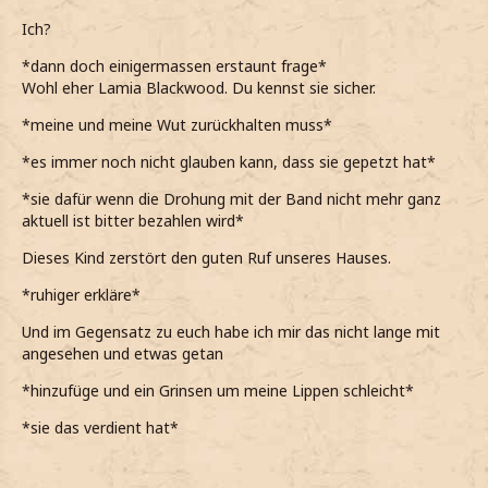
*deshalb meine Hände in die Hosentaschen schiebe und
mich vor ihr aufrichte*
Ich?
Wie du womöglich weißt, bin ich der Vertrauensschüler
*dann doch einigermassen erstaunt frage*
von Slytherin. Unser Haus lag im Hauspokal vorne, doch
Wohl eher Lamia Blackwood. Du kennst sie sicher.
urplötzlich hat vor zwei oder drei Wochen das
*meine und meine Wut zurückhalten muss*
Punktekonto drastisch abgenommen.
*es immer noch nicht glauben kann, dass sie gepetzt hat*
*den Grund meines Gesprächs mitteile*
*sie dafür wenn die Drohung mit der Band nicht mehr ganz
*mir relativ sicher bin, dass sie daraufhin auch sofort
aktuell ist bitter bezahlen wird*
erkennt, wohin dieses Gespräch gehen soll*
Dieses Kind zerstört den guten Ruf unseres Hauses.
*als Vertrauensschüler von Slytherin aber einfach nicht
akzeptieren kann, wenn jemand dem Haus schadet*
*ruhiger erkläre*
Mir kam bei einem Gespräch mit Professor Slughorn zu
Und im Gegensatz zu euch habe ich mir das nicht lange mit
Ohren, dass du einer der Gründe bist, aus denen Slytherin
angesehen und etwas getan
so viele Punkte abgezogen worden sind.
*hinzufüge und ein Grinsen um meine Lippen schleicht*
*sie abwartend betrachte und nun sehr gespannt auf ihre
Erklärung bin*
*sie das verdient hat*