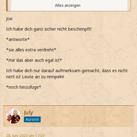
Alles anzeigen
Ja du sollst aufpassen!
Joe
*wiederhole*
Alles anzeigen
Ich habe dich ganz sicher nicht beschimpft!
*sie total dramatisch irgendetwas sagt*
*antworte*
Hailey
*nur gelangweilt seufzte*
*sie alles extra verdreht*
Ich heiße Joe Brown, und rede mit dir so wie ich dass
*bei seiner lahmen erwiderung nur den Kopf schüttle*
für angemessen halte!
*mir das aber auch egal ist*
*Augen verdrehend in die Menge sehe die uns dank
*nur empört sage*
Ich habe dich nur darauf aufmerksam gemacht, dass es nicht
meinen lauten Worten ansieht*
nett ist Leute an zu rempeln!
*er dann seinen Namen sagt*
*noch hinzufüge*
*wieder die Augen verdrehe*
Aber so ist es ganz sicher nicht angemessen, oder?
Schliesslich hast du mich laut vor allen beschimpft!
July
Aurorin
*in einem netten Tonfall sage*
*die Geschichte dabei etwas verdrehe*
28. Juni 2023 um 17:07