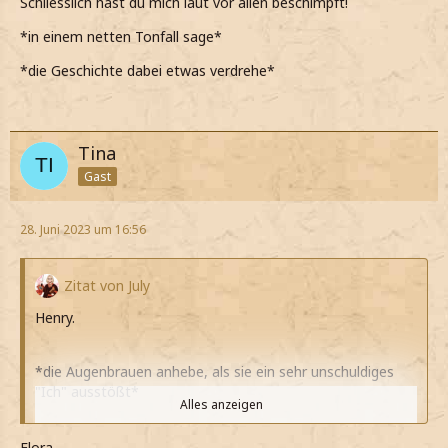
Schliesslich hast du mich laut vor allen beschimpft!
*in einem netten Tonfall sage*
*die Geschichte dabei etwas verdrehe*
Tina
Gast
28. Juni 2023 um 16:56
Zitat von July
Henry.
*die Augenbrauen anhebe, als sie ein sehr unschuldiges
"Ich" ausstößt*
Alles anzeigen
*ihr wohl nicht entgangen sein wird, dass Slytherin einen
Haufen Punkte verloren hat*
Flora