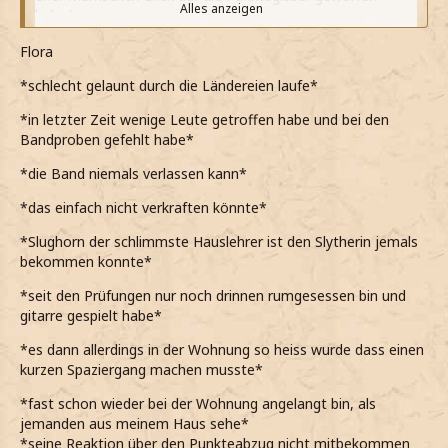
Alles anzeigen
habe*
*es mich wirklich fuchst, dass Slytherin auf den letzten
Flora
Platz abgefallen ist*
*schlecht gelaunt durch die Ländereien laufe*
*allerdings mittlerweile zumindest ansatzweise weiß,
*in letzter Zeit wenige Leute getroffen habe und bei den
wieso das passiert ist*
Bandproben gefehlt habe*
*Professor Slughorn immerhin ähnlich enttäuscht war und
*die Band niemals verlassen kann*
beim letzten Treffen des Slugclubs darüber geplaudert
hat*
*das einfach nicht verkraften könnte*
*deshalb wohl einfach froh sein sollte, dass auf das
*Slughorn der schlimmste Hauslehrer ist den Slytherin jemals
Quidditchteam von Slytherin Verlass ist*
bekommen konnte*
*das Schloss verlasse und mich in Sportkleidung auf den
*seit den Prüfungen nur noch drinnen rumgesessen bin und
Weg zu einer Joggingrunde mache*
gitarre gespielt habe*
*es dann allerdings in der Wohnung so heiss wurde dass einen
kurzen Spaziergang machen musste*
*fast schon wieder bei der Wohnung angelangt bin, als
jemanden aus meinem Haus sehe*
*seine Reaktion über den Punkteabzug nicht mitbekommen