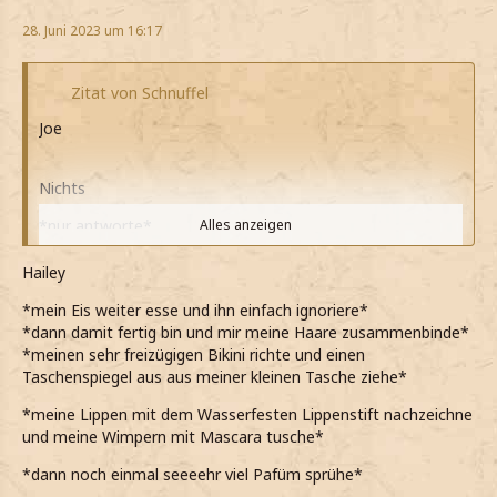
28. Juni 2023 um 16:17
Zitat von Schnuffel
Joe
Nichts
*nur antworte*
Alles anzeigen
*sie das Gesicht verzieht*
Hailey
*keine Ahnung habe was sie jetzt gegen mich hat*
*mein Eis weiter esse und ihn einfach ignoriere*
*dann damit fertig bin und mir meine Haare zusammenbinde*
*lieber nichts sage*
*meinen sehr freizügigen Bikini richte und einen
Taschenspiegel aus aus meiner kleinen Tasche ziehe*
*meine Lippen mit dem Wasserfesten Lippenstift nachzeichne
und meine Wimpern mit Mascara tusche*
*dann noch einmal seeeehr viel Pafüm sprühe*