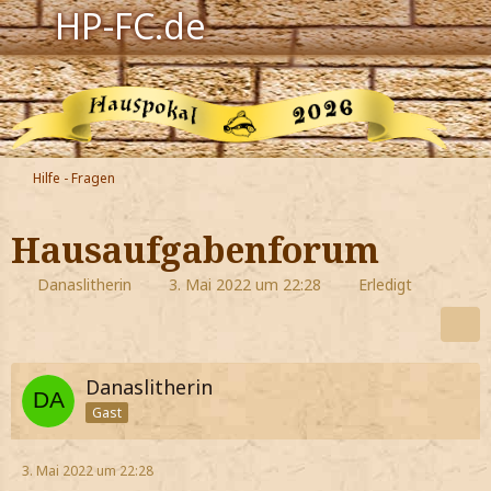
HP-FC.de
Navigation
Harry Potter
Der HP-FC
Hilfe - Fragen
Hogwarts
Hausaufgabenforum
Zauberwelt
Danaslitherin
3. Mai 2022 um 22:28
Erledigt
Willkommen
Danaslitherin
Jetzt Fanclub-Mitglied werden!
Gast
3. Mai 2022 um 22:28