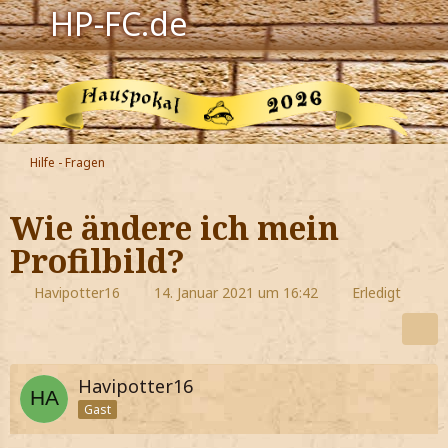
HP-FC.de
Navigation
Harry Potter
Der HP-FC
Hilfe - Fragen
Hogwarts
Wie ändere ich mein
Zauberwelt
Profilbild?
Willkommen
Havipotter16
14. Januar 2021 um 16:42
Erledigt
Jetzt Fanclub-Mitglied werden!
Havipotter16
Gast