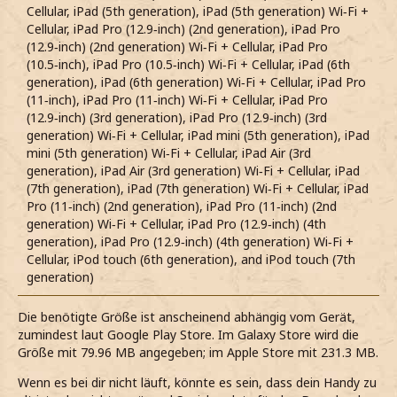
Cellular, iPad (5th generation), iPad (5th generation) Wi‑Fi +
Cellular, iPad Pro (12.9‑inch) (2nd generation), iPad Pro
(12.9‑inch) (2nd generation) Wi‑Fi + Cellular, iPad Pro
(10.5‑inch), iPad Pro (10.5‑inch) Wi‑Fi + Cellular, iPad (6th
generation), iPad (6th generation) Wi‑Fi + Cellular, iPad Pro
(11‑inch), iPad Pro (11‑inch) Wi‑Fi + Cellular, iPad Pro
(12.9‑inch) (3rd generation), iPad Pro (12.9‑inch) (3rd
generation) Wi‑Fi + Cellular, iPad mini (5th generation), iPad
mini (5th generation) Wi‑Fi + Cellular, iPad Air (3rd
generation), iPad Air (3rd generation) Wi‑Fi + Cellular, iPad
(7th generation), iPad (7th generation) Wi‑Fi + Cellular, iPad
Pro (11‑inch) (2nd generation), iPad Pro (11‑inch) (2nd
generation) Wi‑Fi + Cellular, iPad Pro (12.9‑inch) (4th
generation), iPad Pro (12.9‑inch) (4th generation) Wi‑Fi +
Cellular, iPod touch (6th generation), and iPod touch (7th
generation)
Die benötigte Größe ist anscheinend abhängig vom Gerät,
zumindest laut Google Play Store. Im Galaxy Store wird die
Größe mit 79.96 MB angegeben; im Apple Store mit 231.3 MB.
Wenn es bei dir nicht läuft, könnte es sein, dass dein Handy zu