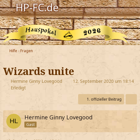
HP-FC.de
Navigation
Harry Potter
Der HP-FC
Hilfe - Fragen
Hogwarts
Wizards unite
Zauberwelt
Hermine Ginny Lovegood
12. September 2020 um 18:14
Erledigt
Willkommen
1. offizieller Beitrag
Jetzt Fanclub-Mitglied werden!
Hermine Ginny Lovegood
Gast