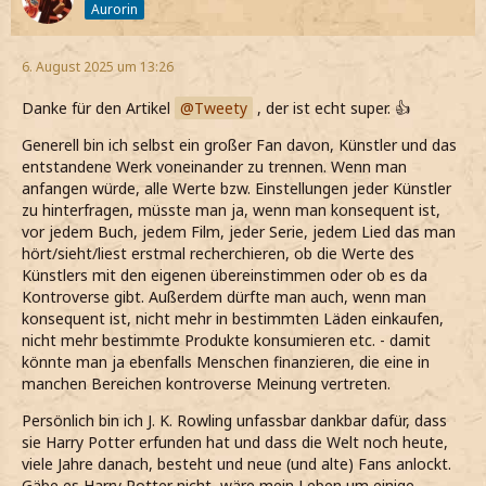
Aurorin
6. August 2025 um 13:26
Danke für den Artikel
Tweety
, der ist echt super. 👍
Generell bin ich selbst ein großer Fan davon, Künstler und das
entstandene Werk voneinander zu trennen. Wenn man
anfangen würde, alle Werte bzw. Einstellungen jeder Künstler
zu hinterfragen, müsste man ja, wenn man konsequent ist,
vor jedem Buch, jedem Film, jeder Serie, jedem Lied das man
hört/sieht/liest erstmal recherchieren, ob die Werte des
Künstlers mit den eigenen übereinstimmen oder ob es da
Kontroverse gibt. Außerdem dürfte man auch, wenn man
konsequent ist, nicht mehr in bestimmten Läden einkaufen,
nicht mehr bestimmte Produkte konsumieren etc. - damit
könnte man ja ebenfalls Menschen finanzieren, die eine in
manchen Bereichen kontroverse Meinung vertreten.
Persönlich bin ich J. K. Rowling unfassbar dankbar dafür, dass
sie Harry Potter erfunden hat und dass die Welt noch heute,
viele Jahre danach, besteht und neue (und alte) Fans anlockt.
Gäbe es Harry Potter nicht, wäre mein Leben um einige