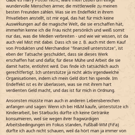
wundervolle Menschen ärmer, die mittlerweile zu meinen
besten Freunden zählen. Was sie im Endeffekt in ihrem
Privatleben anstellt, ist mir egal, das hat für mich keine
Auswirkungen auf die magische Welt, die sie erschaffen hat,
immerhin kenne ich die Frau nicht persönlich und weiß somit
nur das, was die Medien verbreiten - und wie wir wissen, ist da
auch viel Mist mit dabei. Dass ich sie z. B. auch mit dem Kauf
von Produkten und Merchandise "finanziell unterstütze", ist
eben der Tatsache geschuldet, dass sie dieses Werk
erschaffen hat und dafür, für diese Mühe und Arbeit die sie
damit hatte, entlohnt wird. Das finde ich tatsächlich auch
gerechtfertigt. Ich unterstütze ja nicht aktiv irgendwelche
Organisationen, indem ich mein Geld dort hin spende. Im
Endeffekt ist es ihr überlassen, was sie mit ihrem hart
verdienten Geld macht, und das ist für mich in Ordnung.
Ansonsten müsste man auch in anderen Lebensbereichen
anfangen und sagen: Wenn ich bei H&M kaufe, unterstütze ich
Kinderarbeit, bei Starbucks dürfte ich keine Getränke
konsumieren, weil sie wegen ihrer fragwürdigen
Arbeitsbedingungen im Fokus standen, Fußball-WM (FiFa)
dürfte ich auch nicht schauen, weil da hört man ja immer von