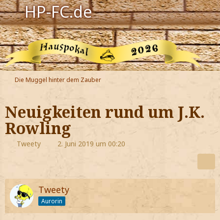
HP-FC.de
Navigation
Harry Potter
Der HP-FC
Die Muggel hinter dem Zauber
Hogwarts
Neuigkeiten rund um J.K.
Zauberwelt
Rowling
Willkommen
Tweety
2. Juni 2019 um 00:20
Jetzt Fanclub-Mitglied werden!
Tweety
Aurorin