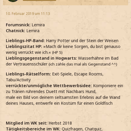
10. Februar 2019 um 11:13
Forumsnick:
Lemira
Chatnick:
Lemira
Lieblings-HP-Band:
Harry Potter und der Stein der Weisen
Lieblingszitat HP:
»Mach dir keine Sorgen, du bist genauso
wenig verrückt wie ich.«
(HP 5)
Lieblingsgegenstand in Hogwarts:
Wasserhähne im Bad
der Vertrauensschüler
(ich zähle das mal als Gegenstand ^^)
Lieblings-Rätselform:
Exit-Spiele, Escape Rooms,
Tabu/Activity
verrückte/unmögliche Wettbewerbsidee:
Komponiere ein
zu Tränen rührendes Duett mit Nachbars Hund,
male ein Bild von deinem seltsamsten Erlebnis auf die Wand
deines Hauses, entwerfe ein Kostüm für einen Goldfisch
Mitglied im WK seit:
Herbst 2018
Tätigkeitsbereiche im WK:
Quizfragen, Chatquiz,