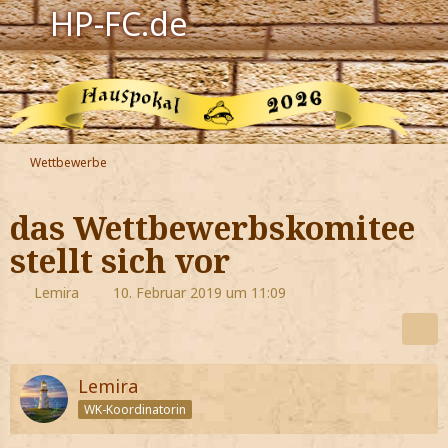
HP-FC.de
Navigation
Harry Potter
Der HP-FC
Wettbewerbe
Hogwarts
das Wettbewerbskomitee
Zauberwelt
stellt sich vor
Willkommen
Lemira
10. Februar 2019 um 11:09
Jetzt Fanclub-Mitglied werden!
Lemira
WK-Koordinatorin