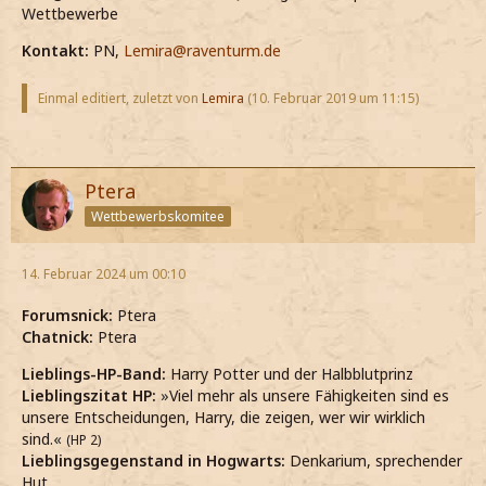
Wettbewerbe
Kontakt:
PN,
Lemira@raventurm.de
Einmal editiert, zuletzt von
Lemira
(
10. Februar 2019 um 11:15
)
Ptera
Wettbewerbskomitee
14. Februar 2024 um 00:10
Forumsnick:
Ptera
Chatnick:
Ptera
Lieblings-HP-Band:
Harry Potter und der Halbblutprinz
Lieblingszitat HP:
»
Viel mehr als unsere Fähigkeiten sind es
unsere Entscheidungen, Harry, die zeigen, wer wir wirklich
sind.
«
(HP 2)
Lieblingsgegenstand in Hogwarts:
Denkarium, sprechender
Hut