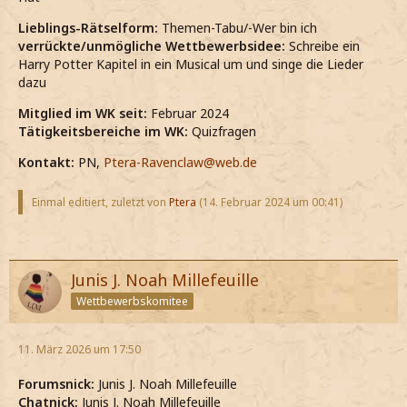
Lieblings-Rätselform:
Themen-Tabu/-Wer bin ich
verrückte/unmögliche Wettbewerbsidee:
Schreibe ein
Harry Potter Kapitel in ein Musical um und singe die Lieder
dazu
Mitglied im WK seit:
Februar 2024
Tätigkeitsbereiche im WK:
Quizfragen
Kontakt:
PN,
Ptera-Ravenclaw@web.de
Einmal editiert, zuletzt von
Ptera
(
14. Februar 2024 um 00:41
)
Junis J. Noah Millefeuille
Wettbewerbskomitee
11. März 2026 um 17:50
Forumsnick:
Junis J. Noah Millefeuille
Chatnick:
Junis J. Noah Millefeuille