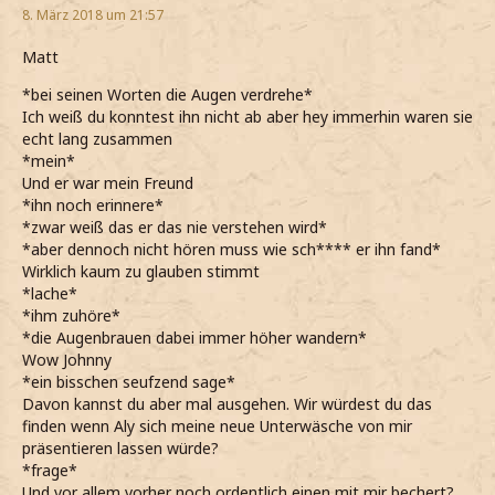
8. März 2018 um 21:57
Matt
*bei seinen Worten die Augen verdrehe*
Ich weiß du konntest ihn nicht ab aber hey immerhin waren sie
echt lang zusammen
*mein*
Und er war mein Freund
*ihn noch erinnere*
*zwar weiß das er das nie verstehen wird*
*aber dennoch nicht hören muss wie sch**** er ihn fand*
Wirklich kaum zu glauben stimmt
*lache*
*ihm zuhöre*
*die Augenbrauen dabei immer höher wandern*
Wow Johnny
*ein bisschen seufzend sage*
Davon kannst du aber mal ausgehen. Wir würdest du das
finden wenn Aly sich meine neue Unterwäsche von mir
präsentieren lassen würde?
*frage*
Und vor allem vorher noch ordentlich einen mit mir bechert?