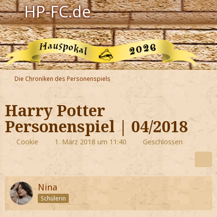
HP-FC.de
Navigation
Harry Potter
Der HP-FC
Die Chroniken des Personenspiels
Hogwarts
Harry Potter
Zauberwelt
Personenspiel | 04/2018
Willkommen
Cookie
1. März 2018 um 11:40
Geschlossen
Jetzt Fanclub-Mitglied werden!
Nina
Schülerin