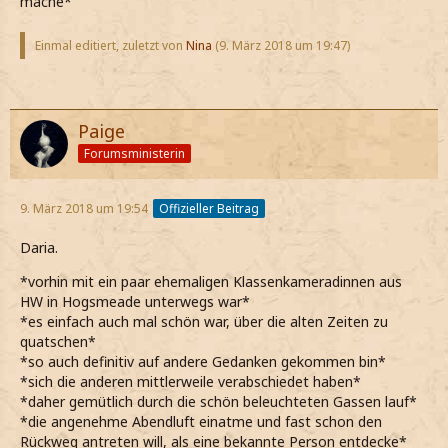
mache*
Einmal editiert, zuletzt von
Nina
(
9. März 2018 um 19:47
)
Paige
Forumsministerin
9. März 2018 um 19:54
Offizieller Beitrag
Daria.
*vorhin mit ein paar ehemaligen Klassenkameradinnen aus
HW in Hogsmeade unterwegs war*
*es einfach auch mal schön war, über die alten Zeiten zu
quatschen*
*so auch definitiv auf andere Gedanken gekommen bin*
*sich die anderen mittlerweile verabschiedet haben*
*daher gemütlich durch die schön beleuchteten Gassen lauf*
*die angenehme Abendluft einatme und fast schon den
Rückweg antreten will, als eine bekannte Person entdecke*