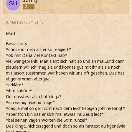
Gast
8. März 2018 um 21:45
Matt
Besser ists
*grinsend mein als er so reagiert*
*ob mit Daria viel Kontakt hab*
Viel wär geprahlt. Man sieht sich halt ab und an mal...und dann
plaudern wir. Ich mag sie und konnte gut mit ihr als sie noch
mit Jason zusammen war haben wir uns oft gesehen. Das hat
abgenommen aber jaa
*erkläre*
*ihm zuhöre*
Du musstest also büffeln ja?
*ein wenig feixend frage*
*das ja mal so gar nicht nach dem leichtlebigen Johnny klingt*
*aber froh bin das er sich mal etwas ins Zeug legt*
*bei seinen vagen Worten die Stirn runzel*
Das klingt...nichtssagend und doch so als hättest du irgendwie
Mist gebaut