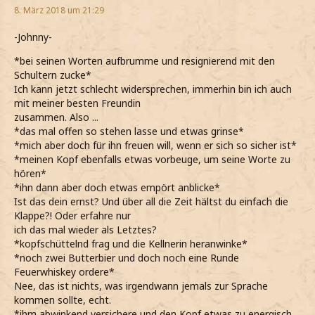
8. März 2018 um 21:29
-Johnny-
*bei seinen Worten aufbrumme und resignierend mit den
Schultern zucke*
Ich kann jetzt schlecht widersprechen, immerhin bin ich auch
mit meiner besten Freundin
zusammen. Also ...
*das mal offen so stehen lasse und etwas grinse*
*mich aber doch für ihn freuen will, wenn er sich so sicher ist*
*meinen Kopf ebenfalls etwas vorbeuge, um seine Worte zu
hören*
*ihn dann aber doch etwas empört anblicke*
Ist das dein ernst? Und über all die Zeit hältst du einfach die
Klappe?! Oder erfahre nur
ich das mal wieder als Letztes?
*kopfschüttelnd frag und die Kellnerin heranwinke*
*noch zwei Butterbier und doch noch eine Runde
Feuerwhiskey ordere*
Nee, das ist nichts, was irgendwann jemals zur Sprache
kommen sollte, echt.
*ihm abwinkend versichere und den Kopf etwas zu energisch