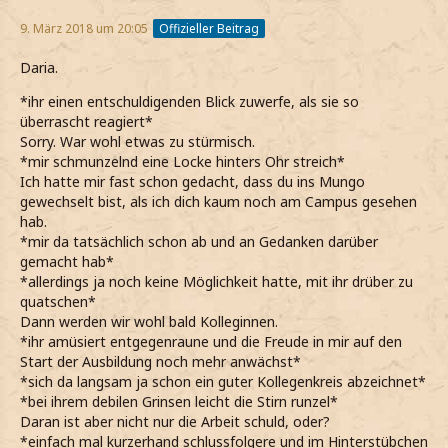
9. März 2018 um 20:05
Offizieller Beitrag
Daria.
*ihr einen entschuldigenden Blick zuwerfe, als sie so
überrascht reagiert*
Sorry. War wohl etwas zu stürmisch.
*mir schmunzelnd eine Locke hinters Ohr streich*
Ich hatte mir fast schon gedacht, dass du ins Mungo
gewechselt bist, als ich dich kaum noch am Campus gesehen
hab.
*mir da tatsächlich schon ab und an Gedanken darüber
gemacht hab*
*allerdings ja noch keine Möglichkeit hatte, mit ihr drüber zu
quatschen*
Dann werden wir wohl bald Kolleginnen.
*ihr amüsiert entgegenraune und die Freude in mir auf den
Start der Ausbildung noch mehr anwächst*
*sich da langsam ja schon ein guter Kollegenkreis abzeichnet*
*bei ihrem debilen Grinsen leicht die Stirn runzel*
Daran ist aber nicht nur die Arbeit schuld, oder?
*einfach mal kurzerhand schlussfolgere und im Hinterstübchen