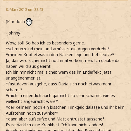
8. März 2018 um 22:43
[Klar doch
]
-Johnny-
Wow, toll. So hab ich es besonders gerne.
*schmunzelnd mein und amüsiert die Augen verdrehe*
*meinen Kopf etwas in den Nacken lege und tief seufze*
Ja, das wird sicher nicht nochmal vorkommen. Ich glaube da
haben wir draus gelernt.
Ich bin mir nicht mal sicher, wem das im Endeffekt jetzt
unangenehmer ist.
*fast davon ausgehe, dass Daria sich noch etwas mehr
schämt*
*mich ja eigentlich auch gar nicht so sehr schäme, wie es
vielleicht angebracht wäre*
*der Kellnerin noch ein bisschen Trinkgeld dalasse und ihr beim
Aufstehen noch zuzwinker*
*dann aber aufseufze und Matt entrüstet aussehe*
Es ist wirklich eine Krankheit. Ich kann nicht anders!
*direkt verteidigend sag und mit ihm den Pub verlasse*