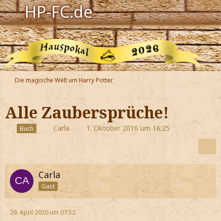
HP-FC.de
Navigation
Harry Potter
Der HP-FC
Die magische Welt um Harry Potter
Hogwarts
Alle Zaubersprüche!
Zauberwelt
Carla
1. Oktober 2016 um 16:25
Buch
Willkommen
Carla
Jetzt Fanclub-Mitglied werden!
Gast
29. April 2020 um 07:52