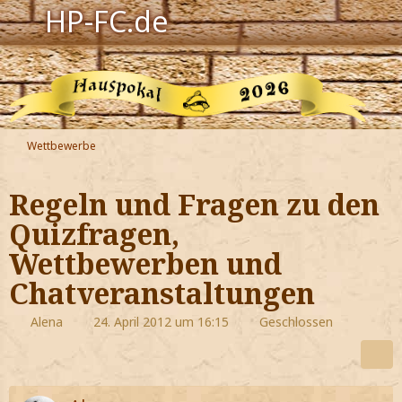
HP-FC.de
Navigation
Harry Potter
Der HP-FC
Wettbewerbe
Hogwarts
Regeln und Fragen zu den
Zauberwelt
Quizfragen,
Wettbewerben und
Willkommen
Chatveranstaltungen
Jetzt Fanclub-Mitglied werden!
Alena
24. April 2012 um 16:15
Geschlossen