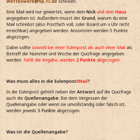
Wettbewerb@hp-fc.de
schicken.
Eine Mail wird nur gewertet, wenn dein
Nick
und dein
Haus
angegeben ist. Außerdem musst der
Grund
, warum du eine
Mail schreibst (also Postfach voll, oder Board um x Uhr nicht
erreichbar) angegeben werden. Ansonsten werden 5 Punkte
abgezogen.
Dabei sollte
sowohl bei einer Eulenpost als auch einer Mail
als
Betreff die Nummer und Woche der Quizfrage angegeben
werden.
Fehlt die Angabe, werden
2 Punkte
abgezogen.
Was muss alles in die Eulenpost/
Mail
?
In die Eulenpost gehört neben der
Antwort
auf die Quizfrage
auch die
Quellenangabe
. Bei dem Vergessen der
Quellenangabe oder wenn sie unvollständig oder falsch ist,
werden jeweils
3 Punkte
abgezogen.
Was ist die Quellenangabe?