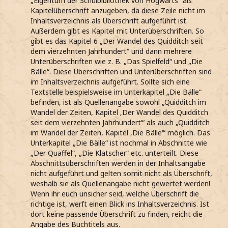
„Eigentum der Schulbibliothek von Hogwarts“ als
Kapitelüberschrift anzugeben, da diese Zeile nicht im
Inhaltsverzeichnis als Überschrift aufgeführt ist.
Außerdem gibt es Kapitel mit Unterüberschriften. So
gibt es das Kapitel 6 „Der Wandel des Quidditch seit
dem vierzehnten Jahrhundert“ und dann mehrere
Unterüberschriften wie z. B. „Das Spielfeld“ und „Die
Bälle“. Diese Überschriften und Unterüberschriften sind
im Inhaltsverzeichnis aufgeführt. Sollte sich eine
Textstelle beispielsweise im Unterkapitel „Die Bälle“
befinden, ist als Quellenangabe sowohl „Quidditch im
Wandel der Zeiten, Kapitel ‚Der Wandel des Quidditch
seit dem vierzehnten Jahrhundert‘“ als auch „Quidditch
im Wandel der Zeiten, Kapitel ‚Die Bälle‘“ möglich. Das
Unterkapitel „Die Bälle“ ist nochmal in Abschnitte wie
„Der Quaffel“, „Die Klatscher“ etc. unterteilt. Diese
Abschnittsüberschriften werden in der Inhaltsangabe
nicht aufgeführt und gelten somit nicht als Überschrift,
weshalb sie als Quellenangabe nicht gewertet werden!
Wenn ihr euch unsicher seid, welche Überschrift die
richtige ist, werft einen Blick ins Inhaltsverzeichnis. Ist
dort keine passende Überschrift zu finden, reicht die
Angabe des Buchtitels aus.