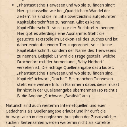
„Phantastische Tierwesen und wo sie zu finden sind“:
Hier gilt dasselbe wie bei „Quidditch im Wandel der
Zeiten“: Es sind die im Inhaltsverzeichnis aufgeführten
Kapitelüberschriften zu nennen. Gibt es keine
Kapitelüberschrift, so ist nur der Buchtitel zu nennen.
Hier gibt es allerdings eine Ausnahme: Steht die
gesuchte Textstelle im Lexikon-Teil des Buches und ist
daher eindeutig einem Tier zugeordnet, so ist keine
Kapitelüberschrift, sondern der Name des Tierwesens
zu nennen. Beispiel: Es wird die Frage gestellt, welche
Drachenart mit der Anmerkung „Baby Norbert“
versehen ist. Die richtige Quellenangabe dazu lautet:
„Phantastische Tierwesen und wo sie zu finden sind,
Kapitel/Stichwort ‚Drache‘“. Bei manchen Tierwesen
steht eine weitere Info in Klammern dabei; diese müsst
ihr nicht in der Quellenangabe übernehmen (so reicht z.
B. die Angabe „Stichwort ‚Basilisk‘“ aus).
Natürlich sind auch weiterhin Internetquellen und euer
Gedächtnis als Quellenangabe erlaubt und ihr dürft die
Antwort auch in den englischen Ausgaben der Zusatzbücher
suchen! Seitenzahlen werden weiterhin nicht als korrekte