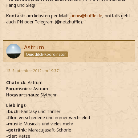
Fang und Sieg!
Kontakt:
am liebsten per Mail:
jannis@huffle.de
, notfalls geht
auch PN oder Telegram (@netzhuffle).
Astrum
Quidditch-Koordinator
13. September 2012 um 19:37
Chatnick:
Astrum
Forumsnick:
Astrum
Hogwartshaus:
Slytherin
Lieblings-
-buch:
Fantasy und Thriller
-film:
verschiedene und immer wechselnd
-musik:
Musicals und vieles mehr
-getränk:
Maracujasaft-Schorle
-tier:
Katze