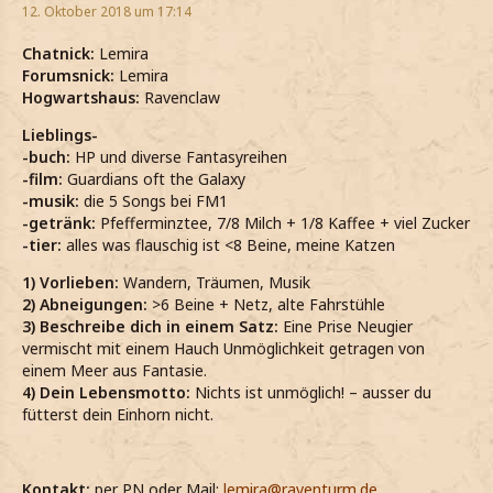
12. Oktober 2018 um 17:14
Chatnick:
Lemira
Forumsnick:
Lemira
Hogwartshaus:
Ravenclaw
Lieblings-
-buch:
HP und diverse Fantasyreihen
-film:
Guardians oft the Galaxy
-musik:
die 5 Songs bei FM1
-getränk:
Pfefferminztee, 7/8 Milch + 1/8 Kaffee + viel Zucker
-tier:
alles was flauschig ist <8 Beine, meine Katzen
1) Vorlieben:
Wandern, Träumen, Musik
2) Abneigungen:
>6 Beine + Netz, alte Fahrstühle
3) Beschreibe dich in einem Satz:
Eine Prise Neugier
vermischt mit einem Hauch Unmöglichkeit getragen von
einem Meer aus Fantasie.
4) Dein Lebensmotto:
Nichts ist unmöglich! – ausser du
fütterst dein Einhorn nicht.
Kontakt:
per PN oder Mail:
lemira@raventurm.de