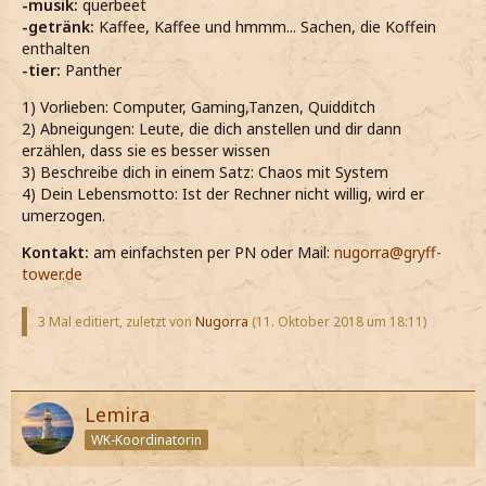
-musik:
querbeet
-getränk:
Kaffee, Kaffee und hmmm... Sachen, die Koffein
enthalten
-tier:
Panther
1) Vorlieben: Computer, Gaming,Tanzen, Quidditch
2) Abneigungen: Leute, die dich anstellen und dir dann
erzählen, dass sie es besser wissen
3) Beschreibe dich in einem Satz: Chaos mit System
4) Dein Lebensmotto: Ist der Rechner nicht willig, wird er
umerzogen.
Kontakt:
am einfachsten per PN oder Mail:
nugorra@gryff-
tower.de
3 Mal editiert, zuletzt von
Nugorra
(
11. Oktober 2018 um 18:11
)
Lemira
WK-Koordinatorin