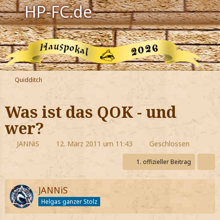
HP-FC.de
Navigation
Harry Potter
Der HP-FC
Quidditch
Hogwarts
Was ist das QOK - und
Zauberwelt
wer?
Willkommen
JANNiS
12. März 2011 um 11:43
Geschlossen
1. offizieller Beitrag
Jetzt Fanclub-Mitglied werden!
JANNiS
Helgas ganzer Stolz