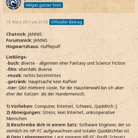
Helgas ganzer Stolz
15. März 2011 um 21:56
Offizieller Beitrag
Chatnick:
JANNiS
Forumsnick:
JANNiS
Hogwartshaus:
Hufflepuff
Lieblings-
-buch:
diverse - allgemein eher Fantasy und Science Fiction
-film:
ebenfalls diverse
-musik:
nichts bestimmtes
-getränk:
Hauptsache kein Kaffee!
-tier:
Gibt mehrere coole, für die Haustierwahl bin ich aber
eher der Katzen- als der Hundemensch.
1) Vorlieben:
Computer, Internet, Schweiz, Quidditch ;)
2) Abneigungen:
Stress, kein Internet, unkooperative
Menschen
3) Beschreibe dich in einem Satz:
Software Engineer, der so
ziemlich im HP-FC aufgewachsen und totaler Quidditchfan ist.
4) Dein Lebensmotto:
Laut meinem HP-FC-Profil: Schnatz,