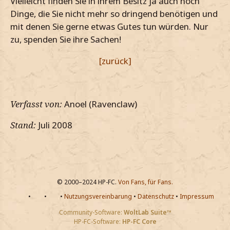
Vielleicht finden Sie in ihrem Besitz ja auch noch
Dinge, die Sie nicht mehr so dringend benötigen und
mit denen Sie gerne etwas Gutes tun würden. Nur
zu, spenden Sie ihre Sachen!
[zurück]
Verfasst von:
Anoel (Ravenclaw)
Stand:
Juli 2008
© 2000–2024 HP-FC.
Von Fans, für Fans.
•
•
•
Nutzungsvereinbarung
•
Datenschutz
•
Impressum
Community-Software:
WoltLab Suite™
HP-FC-Software:
HP-FC Core