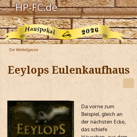
HP-FC.de
Navigation
Harry Potter
Der HP-FC
Die Winkelgasse
Hogwarts
Eeylops Eulenkaufhaus
Zauberwelt
Willkommen
Da vorne zum
Jetzt Fanclub-Mitglied werden!
Beispiel, gleich an
der nächsten Ecke,
das schiefe
Häuschen, aus dem