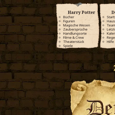
Harry Potter
D
Bücher
Start
Figuren
Haus
Magische Wesen
Tea
Zaubersprüche
Letzt
Handlungsorte
Kale
Filme & Crew
Rege
Theaterstück
Hilfe
Spiele