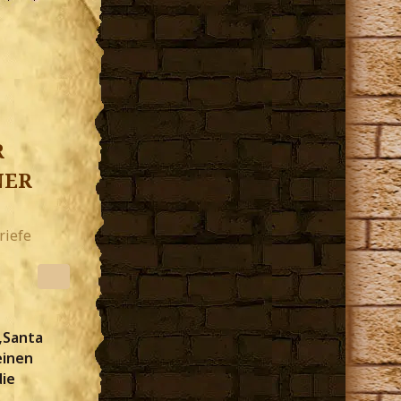
r
ner
riefe
„Santa
einen
ie