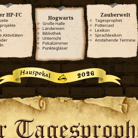
er HP-FC
Zauberwelt
Hogwarts
seite
Tagesprophet
Große Halle
projekte
Pottercast
Ländereien
m
Lexikon
Bibliothek
e Aktivitäten
Sprachlexikon
Unterricht
nder
Anstehende Termine
Pokalzimmer
ln
Punktegläser