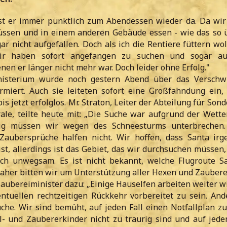
t er immer pünktlich zum Abendessen wieder da. Da wir 
ssen und in einem anderen Gebäude essen - wie das so üb
gar nicht aufgefallen. Doch als ich die Rentiere füttern wo
Wir haben sofort angefangen zu suchen und sogar au
nen er länger nicht mehr war. Doch leider ohne Erfolg."
nisterium wurde noch gestern Abend über das Verschw
rmiert. Auch sie leiteten sofort eine Großfahndung ein, 
is jetzt erfolglos. Mr. Straton, Leiter der Abteilung für Son
ale, teilte heute mit: „Die Suche war aufgrund der Wette
dig müssen wir wegen des Schneesturms unterbrechen.
Zaubersprüche halfen nicht. Wir hoffen, dass Santa ir
t, allerdings ist das Gebiet, das wir durchsuchen müssen,
ch unwegsam. Es ist nicht bekannt, welche Flugroute S
her bitten wir um Unterstützung aller Hexen und Zauberer
aubereiminister dazu: „Einige Hauselfen arbeiten weiter wi
ntuellen rechtzeitigen Rückkehr vorbereitet zu sein. And
che. Wir sind bemüht, auf jeden Fall einen Notfallplan zu
- und Zaubererkinder nicht zu traurig sind und auf jeden