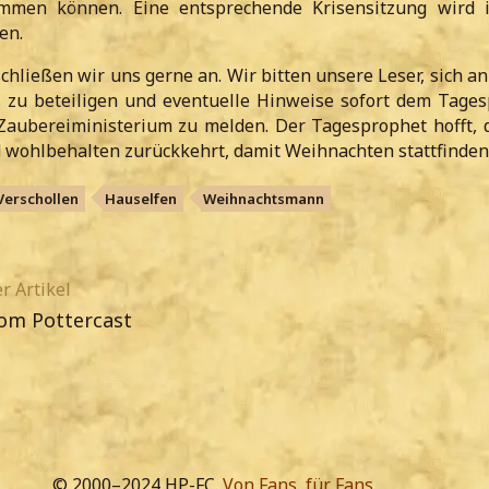
men können. Eine entsprechende Krisensitzung wird i
en.
chließen wir uns gerne an. Wir bitten unsere Leser, sich a
 zu beteiligen und eventuelle Hinweise sofort dem Tage
Zaubereiministerium zu melden. Der Tagesprophet hofft, 
d wohlbehalten zurückkehrt, damit Weihnachten stattfinden
Verschollen
Hauselfen
Weihnachtsmann
r Artikel
om Pottercast
© 2000–2024 HP-FC.
Von Fans, für Fans.