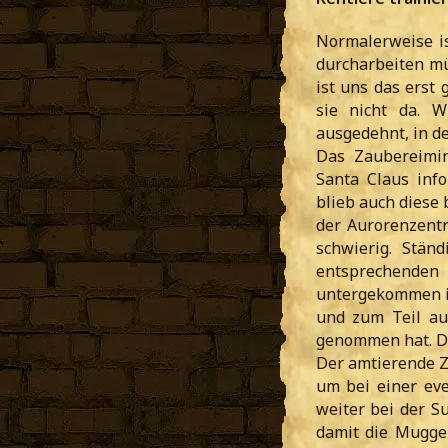
Normalerweise is
durcharbeiten mü
ist uns das erst 
sie nicht da. 
ausgedehnt, in de
Das Zaubereimi
Santa Claus info
blieb auch diese b
der Aurorenzentr
schwierig. Stän
entsprechenden 
untergekommen is
und zum Teil au
genommen hat. Da
Der amtierende Z
um bei einer eve
weiter bei der Su
damit die Muggel