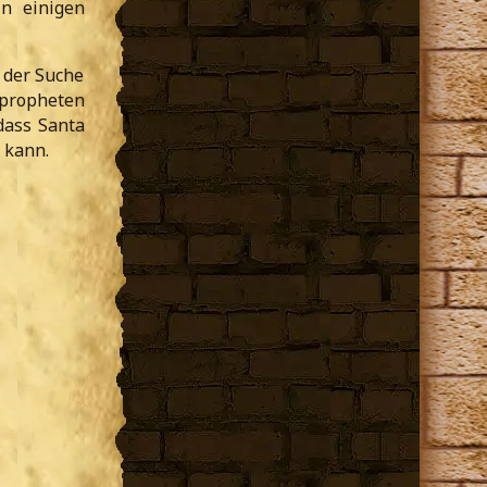
n einigen
n der Suche
spropheten
dass Santa
 kann.