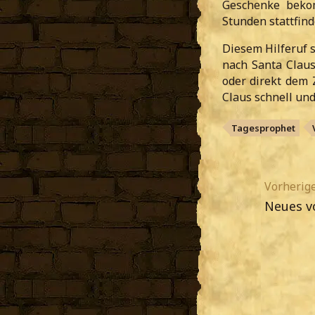
Geschenke bekom
Stunden stattfind
Diesem Hilferuf s
nach Santa Claus
oder direkt dem 
Claus schnell un
Tagesprophet
Vorherige
Neues v