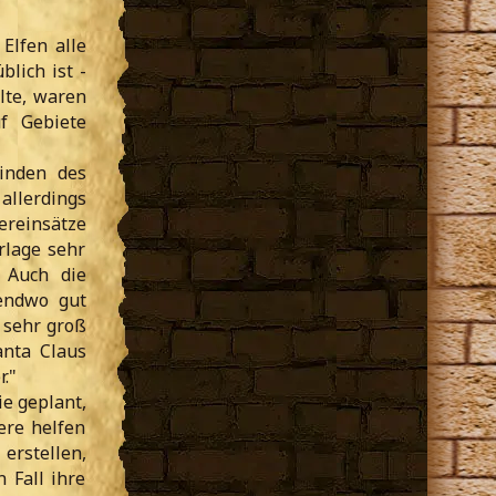
Elfen alle
lich ist -
llte, waren
f Gebiete
inden des
allerdings
dereinsätze
rlage sehr
 Auch die
gendwo gut
 sehr groß
anta Claus
."
e geplant,
ere helfen
 erstellen,
 Fall ihre