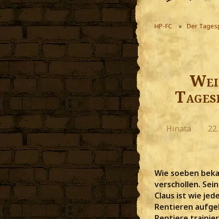
HP-FC
Der Tages
Wei
Tages
Hinata
22
Wie soeben beka
verschollen. Sei
Claus ist wie je
Rentieren aufge
Rentiere trainie